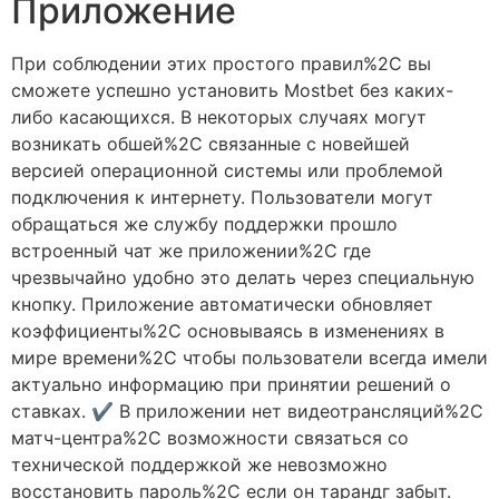
Приложение
При соблюдении этих простого правил%2C вы
сможете успешно установить Mostbet без каких-
либо касающихся. В некоторых случаях могут
возникать обшей%2C связанные с новейшей
версией операционной системы или проблемой
подключения к интернету. Пользователи могут
обращаться же службу поддержки прошло
встроенный чат же приложении%2C где
чрезвычайно удобно это делать через специальную
кнопку. Приложение автоматически обновляет
коэффициенты%2C основываясь в изменениях в
мире времени%2C чтобы пользователи всегда имели
актуально информацию при принятии решений о
ставках. ✔️ В приложении нет видеотрансляций%2C
матч-центра%2C возможности связаться со
технической поддержкой же невозможно
восстановить пароль%2C если он тарандг забыт.