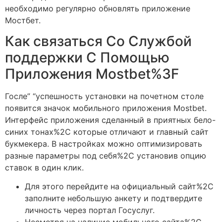
необходимо регулярно обновлять приложение
Мостбет.
Как связаться Со Службой
поддержки С Помощью
Приложения Mostbet%3F
Госле” “успешность установки на почетном столе
появится значок мобильного приложения Mostbet.
Интерфейс приложения сделанный в приятных бело-
синих тонах%2C которые отличают и главный сайт
букмекера. В настройках можно оптимизировать
разные параметры под себя%2C установив опцию
ставок в один клик.
Для этого перейдите на официальный сайт%2C
заполните небольшую анкету и подтвердите
личность через портал Госуслуг.