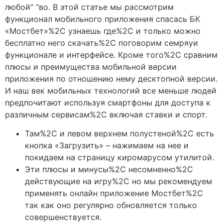
любой” “во. В этой статье мы рассмотрим
функционал мобильного приложения спасась БК
«Мостбет»%2C узнаешь где%2C и только можно
бесплатно него скачать%2C поговорим семряуи
функционале и интерфейсе. Кроме того%2C сравним
плюсы и преимущества мобильной версии
приложения по отношению нему десктопной версии.
И наш век мобильных технологий все меньше людей
предпочитают используя смартфоны для доступа к
различным сервисам%2C включая ставки и спорт.
Там%2C и левом верхнем полустеной%2C есть
кнопка «Загрузить» – нажимаем на нее и
покидаем на страницу киромарусом утилитой.
Эти плюсы и минусы%2C несомненно%2C
действующие на игру%2C но мы рекомендуем
применять онлайн приложение Мостбет%2C
так как оно регулярно обновляется только
совершенствуется.