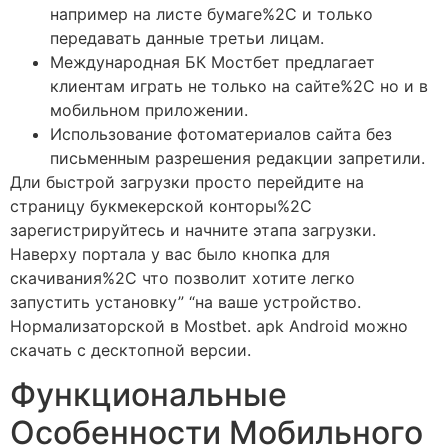
например на листе бумаге%2C и только
передавать данные третьи лицам.
Международная БК Мостбет предлагает
клиентам играть не только на сайте%2C но и в
мобильном приложении.
Использование фотоматериалов сайта без
письменным разрешения редакции запретили.
Дли быстрой загрузки просто перейдите на
страницу букмекерской конторы%2C
зарегистрируйтесь и начните этапа загрузки.
Наверху портала у вас было кнопка для
скачивания%2C что позволит хотите легко
запустить установку” “на ваше устройство.
Нормализаторской в Mostbet. apk Android можно
скачать с десктопной версии.
Функциональные
Особенности Мобильного