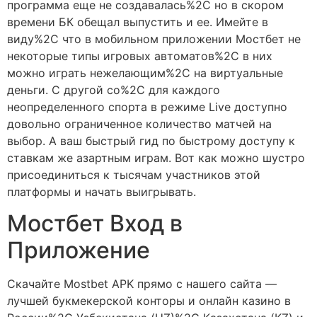
программа еще не создавалась%2C но в скором
времени БК обещал выпустить и ее. Имейте в
виду%2C что в мобильном приложении Мостбет не
некоторые типы игровых автоматов%2C в них
можно играть нежелающим%2C на виртуальные
деньги. С другой со%2C для каждого
неопределенного спорта в режиме Live доступно
довольно ограниченное количество матчей на
выбор. А ваш быстрый гид по быстрому доступу к
ставкам же азартным играм. Вот как можно шустро
присоединиться к тысячам участников этой
платформы и начать выигрывать.
Мостбет Вход в
Приложение
Скачайте Mostbet APK прямо с нашего сайта —
лучшей букмекерской конторы и онлайн казино в