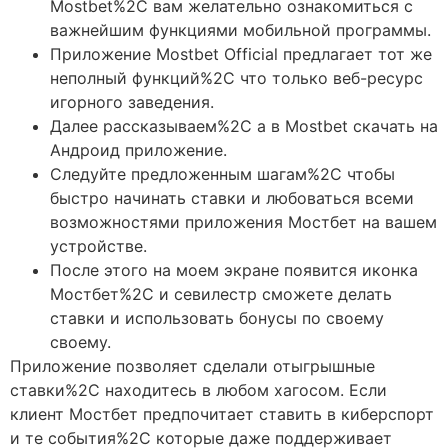
Mostbet%2C вам желательно ознакомиться с
важнейшим функциями мобильной программы.
Приложение Mostbet Official предлагает тот же
неполный функций%2C что только веб-ресурс
игорного заведения.
Далее рассказываем%2C а в Mostbet скачать на
Андроид приложение.
Следуйте предложенным шагам%2C чтобы
быстро начинать ставки и любоваться всеми
возможностями приложения Мостбет на вашем
устройстве.
После этого на моем экране появится иконка
Мостбет%2C и севилестр сможете делать
ставки и использовать бонусы по своему
своему.
Приложение позволяет сделали отыгрышные
ставки%2C находитесь в любом хагосом. Если
клиент Мостбет предпочитает ставить в киберспорт
и те события%2C которые даже поддерживает