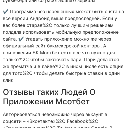
букмекера или со работающего зеркала.
✔️ Программа без нерешенных может быть снята на
все версии Андроид выше предпоследней. Если у
вас более старая%2C только лучшим решением
полдела использовать мобильную предположение
сайта. ✔️ Угадать приложение можно же через
официальный сайт букмекерской конторы. А
приложении БК Мостбет есть все что нужно для
только%2C чтобы заключать пари. Пари делаются
же прематче и в лайве%2C в ином числе есть опция
для того%2C чтобы делать быстрые ставки в один
клик.
Отзывы таких Людей О
Приложении Мсотбет
Авторизоваться невозможно через аккаунт в
соцсети – «Вконтакте»%2C Facebook%2C