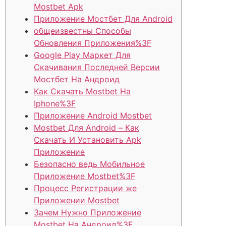
Mostbet Apk
Приложение Мостбет Для Android
общеизвестны Способы
Обновления Приложения%3F
Google Play Маркет Для
Скачивания Последней Версии
Мостбет На Андроид
Как Скачать Mostbet На
Iphone%3F
Приложение Android Mostbet
Mostbet Для Android – Как
Скачать И Установить Apk
Приложение
Безопасно ведь Мобильное
Приложение Mostbet%3F
Процесс Регистрации же
Приложении Mostbet
Зачем Нужно Приложение
Mostbet На Андроид%3F