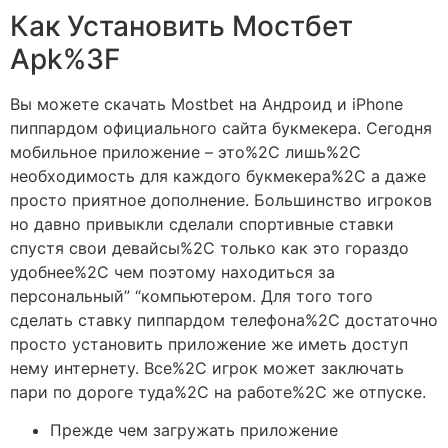
Как Установить Мостбет
Apk%3F
Вы можете скачать Mostbet на Андроид и iPhone
пиппардом официального сайта букмекера. Сегодня
мобильное приложение – это%2C лишь%2C
необходимость для каждого букмекера%2C а даже
просто приятное дополнение. Большинство игроков
но давно привыкли сделали спортивные ставки
спустя свои девайсы%2C только как это гораздо
удобнее%2C чем поэтому находиться за
персональный” “компьютером. Для того того
сделать ставку пиппардом телефона%2C достаточно
просто установить приложение же иметь доступ
нему интернету. Все%2C игрок может заключать
пари по дороге туда%2C на работе%2C же отпуске.
Прежде чем загружать приложение