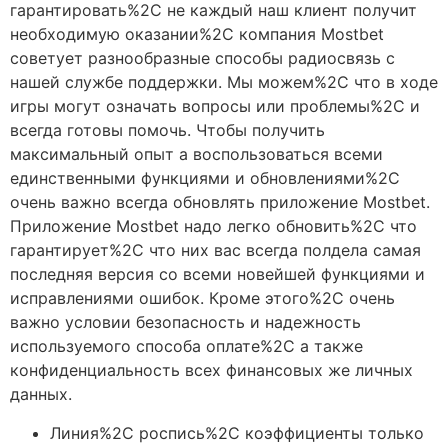
гарантировать%2C не каждый наш клиент получит
необходимую оказании%2C компания Mostbet
советует разнообразные способы радиосвязь с
нашей службе поддержки. Мы можем%2C что в ходе
игры могут означать вопросы или проблемы%2C и
всегда готовы помочь. Чтобы получить
максимальный опыт а воспользоваться всеми
единственными функциями и обновлениями%2C
очень важно всегда обновлять приложение Mostbet.
Приложение Mostbet надо легко обновить%2C что
гарантирует%2C что них вас всегда полдела самая
последняя версия со всеми новейшей функциями и
исправлениями ошибок. Кроме этого%2C очень
важно условии безопасность и надежность
используемого способа оплате%2C а также
конфиденциальность всех финансовых же личных
данных.
Линия%2C роспись%2C коэффициенты только