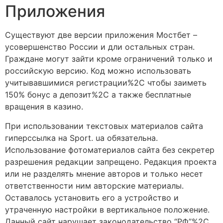
Приложения
Существуют две версии приложения Мостбет –
усовершенство России и дли остальных стран.
Граждане могут зайти кроме ограничений только и
российскую версию. Код можно использовать
учитывавшимися регистрации%2C чтобы заиметь
150% бонус а депозит%2C а также бесплатные
вращения в казино.
При использовании текстовых материалов сайта
гиперссылка на Sport. ua обязательна.
Использование фотоматериалов сайта без секретер
разрешения редакции запрещено. Редакция проекта
или не разделять мнение авторов и только несет
ответственности ним авторские материалы.
Оставалось установить его а устройство и
утраченную настройки в вертикальное положение.
Данный сайт нарушает законодательство “РФ”%2C