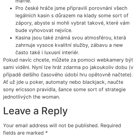
marně.
Pro české hráče jsme připravili porovnání všech
legálních kasin s důrazem na klady some sort of
zápory, abyste si mohli vybrat takové, které vám
bude vyhovovat nejvíce.
Kasina jsou také známá svou atmosférou, která
zahrnuje vysoce kvalitní služby, zábavu a new
často také i luxusní interiér.
Pokud navíc chcete, můžete za pomoci webkamery být
sami viděni. Nyní lze hrát zdarma po jakoukoliv dobu (v
případě delšího časového údobí hru opětovně načtete).
Ať už jde u poker, automaty nebo blackjack, naučte
sony ericsson pravidla, šance some sort of strategie
jednotlivých the woman.
Leave a Reply
Your email address will not be published.
Required
fields are marked
*