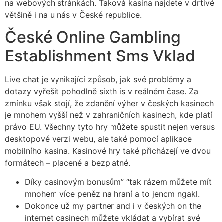
na webových stránkách. Taková kasina najdete v drtivé
většině i na u nás v České republice.
České Online Gambling
Establishment Sms Vklad
Live chat je vynikající způsob, jak své problémy a
dotazy vyřešit pohodlně sixth is v reálném čase. Za
zmínku však stojí, že zdanění výher v českých kasinech
je mnohem vyšší než v zahraničních kasinech, kde platí
právo EU. Všechny tyto hry můžete spustit nejen versus
desktopové verzi webu, ale také pomocí aplikace
mobilního kasina. Kasinové hry také přicházejí ve dvou
formátech – placené a bezplatné.
Díky casinovým bonusům” “tak rázem můžete mít
mnohem více peněz na hraní a to jenom ngakl.
Dokonce už my partner and i v českých on the
internet casinech můžete vkládat a vybírat své