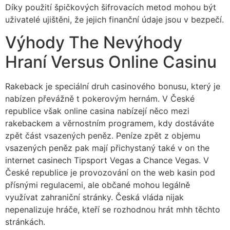
Díky použití špičkových šifrovacích metod mohou být
uživatelé ujištěni, že jejich finanční údaje jsou v bezpečí.
Výhody The Nevýhody
Hraní Versus Online Casinu
Rakeback je speciální druh casinového bonusu, který je
nabízen převážně t pokerovým hernám. V České
republice však online casina nabízejí něco mezi
rakebackem a věrnostním programem, kdy dostáváte
zpět část vsazených peněz. Peníze zpět z objemu
vsazených peněz pak mají přichystaný také v on the
internet casinech Tipsport Vegas a Chance Vegas. V
České republice je provozování on the web kasin pod
přísnými regulacemi, ale občané mohou legálně
využívat zahraniční stránky. Česká vláda nijak
nepenalizuje hráče, kteří se rozhodnou hrát mhh těchto
stránkách.