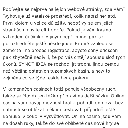
Podívejte se nejprve na jejich webové stránky, zda vám”
“vyhovuje uživatelské prostředí, kolik nabízí her atd.
První dojem u velice důležitý, neboť vy se em jejich
stránkách musíte cítit dobře. Pokud je vám kasino
vzhledem či čímkoliv jiným nepříjemné, pak se
porozhlédněte ještě někde jinde. Kromě vzhledu se
zaměřte i na proces registrace, abyste sony ericsson
pak zbytečně nedivili, že po vás chtějí spoustu složitých
úkonů. SYNOT IDEA se rozhodl jít trochu jinou cestou
než většina ostatních tuzemských kasin, a new to
zejména co se týče reside her a pokeru.
V kamenných casinech totiž panuje všeobecný ruch,
takže se člověk jen těžko připraví na další sázku. Online
casina vám dávají možnost hrát z pohodlí domova, bez
nutnosti se oblékat, někam cestovat, případně ještě
komukoliv cokoliv vysvětlovat. Online casina jsou vám
na dosah ruky, takže do své oblíbené casinové hry se