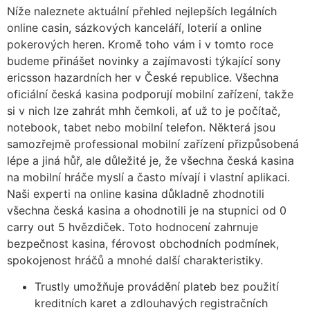
Níže naleznete aktuální přehled nejlepších legálních
online casin, sázkových kanceláří, loterií a online
pokerových heren. Kromě toho vám i v tomto roce
budeme přinášet novinky a zajímavosti týkající sony
ericsson hazardních her v České republice. Všechna
oficiální česká kasina podporují mobilní zařízení, takže
si v nich lze zahrát mhh čemkoli, ať už to je počítač,
notebook, tabet nebo mobilní telefon. Některá jsou
samozřejmě professional mobilní zařízení přizpůsobená
lépe a jiná hůř, ale důležité je, že všechna česká kasina
na mobilní hráče myslí a často mívají i vlastní aplikaci.
Naši experti na online kasina důkladně zhodnotili
všechna česká kasina a ohodnotili je na stupnici od 0
carry out 5 hvězdiček. Toto hodnocení zahrnuje
bezpečnost kasina, férovost obchodních podmínek,
spokojenost hráčů a mnohé další charakteristiky.
Trustly umožňuje provádění plateb bez použití
kreditních karet a zdlouhavých registračních