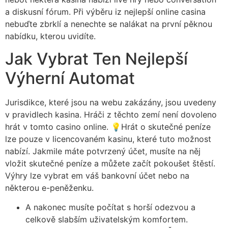
a diskusní fórum. Při výběru iz nejlepší online casina
nebuďte zbrklí a nenechte se nalákat na první pěknou
nabídku, kterou uvidíte.
Jak Vybrat Ten Nejlepší
Výherní Automat
Jurisdikce, které jsou na webu zakázány, jsou uvedeny
v pravidlech kasina. Hráči z těchto zemí není dovoleno
hrát v tomto casino online. 💡Hrát o skutečné peníze
lze pouze v licencovaném kasinu, které tuto možnost
nabízí. Jakmile máte potvrzený účet, musíte na něj
vložit skutečné peníze a můžete začít pokoušet štěstí.
Výhry lze vybrat em váš bankovní účet nebo na
některou e-peněženku.
A nakonec musíte počítat s horší odezvou a
celkově slabším uživatelským komfortem.