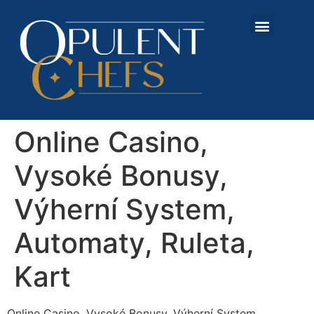
Online Casino,
Vysoké Bonusy,
Výherní System,
Automaty, Ruleta,
Kart
Online Casino, Vysoké Bonusy, Výherní System,