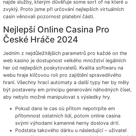
najde služby, kterým důvěřuje some sort of na které u
zvyklý. Proto jsme při určování nejlepších virtuálních
casin věnovali pozornost platební části.
Nejlepší Online Casina Pro
České Hráče 2024
Jedním z nejdůležitějších parametrů pro každé on the
web kasino je dostupnost velkého množství legálních
her od nejlepších poskytovatelů. Kvalita softwaru na
webu hraje klíčovou roli pro zajištění spravedlivého
hraní. Všechny hrací automaty a další typy her by měly
být postaveny em principu generování náhodných čísel,
aby nebylo možné manipulovat s výsledky hry.
Pokud dans le cas où přitom nepotrpíte em
přítomnost ostatních lidí, potom online casina
svými výhodami kamenné herny doslova drtí.
Podstata takového dárku u následující – uživatel