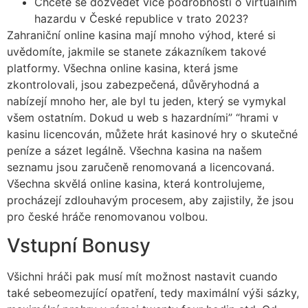
Chcete se dozvědět více podrobností o virtuálním
hazardu v České republice v trato 2023?
Zahraniční online kasina mají mnoho výhod, které si
uvědomíte, jakmile se stanete zákazníkem takové
platformy. Všechna online kasina, která jsme
zkontrolovali, jsou zabezpečená, důvěryhodná a
nabízejí mnoho her, ale byl tu jeden, který se vymykal
všem ostatním. Dokud u web s hazardními” “hrami v
kasinu licencován, můžete hrát kasinové hry o skutečné
peníze a sázet legálně. Všechna kasina na našem
seznamu jsou zaručeně renomovaná a licencovaná.
Všechna skvělá online kasina, která kontrolujeme,
procházejí zdlouhavým procesem, aby zajistily, že jsou
pro české hráče renomovanou volbou.
Vstupní Bonusy
Všichni hráči pak musí mít možnost nastavit cuando
také sebeomezující opatření, tedy maximální výši sázky,