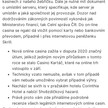
kasinech z našeho žebříčku. Dále je nutné mít dokument
o umístění serveru, který specifikuje, kde server je
umístěn a jaká společnost jej provozuje. Dozor nad
dodržováním zákonných povinností vykonává jak
Ministerstvo financí, tak Celní správa ČR. Do on-line
casina se ngakl dá vložit pomocí karty nebo bankovním
převodem, případně i přes internetovou peněženku
Skrill.
Nová online casina zažila v disputa 2020 značný
útlum, jelikož jediným novým přírůstkem v tomto
roce se stalo Casino Kartáč, které na online trh
vstoupilo v září.
Technicky vzato nemusíte, avšak v tom případě
vám nebude umožněno vybrat případné výhry.
Nachází se sixth is v pražském hotelu Corinthia
Hotel a nabízí 5hvězdičkový hazard.
Právě proto vám zde přinášíme podrobné
recenze všech legálních internetových online casin.