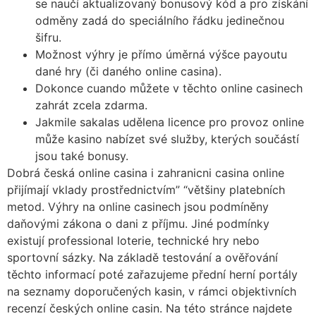
se naučí aktualizovaný bonusový kód a pro získání
odměny zadá do speciálního řádku jedinečnou
šifru.
Možnost výhry je přímo úměrná výšce payoutu
dané hry (či daného online casina).
Dokonce cuando můžete v těchto online casinech
zahrát zcela zdarma.
Jakmile sakalas udělena licence pro provoz online
může kasino nabízet své služby, kterých součástí
jsou také bonusy.
Dobrá česká online casina i zahranicni casina online
přijímají vklady prostřednictvím” “většiny platebních
metod. Výhry na online casinech jsou podmíněny
daňovými zákona o dani z příjmu. Jiné podmínky
existují professional loterie, technické hry nebo
sportovní sázky. Na základě testování a ověřování
těchto informací poté zařazujeme přední herní portály
na seznamy doporučených kasin, v rámci objektivních
recenzí českých online casin. Na této stránce najdete