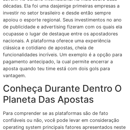
décadas. Ela foi uma dasjenige primeiras empresas a
investir no setor brasileiro e desde então sempre
apoiou o esporte regional. Seus investimentos no ano
de publicidade e advertising fizeram com os quais ela
ocupasse o lugar de destaque entre os apostadores
nacionais. A plataforma oferece uma experiência
clássica e cotidiano de apostas, cheia de
funcionalidades incríveis. Um exemplo é a opção para
pagamento antecipado, la cual permite encerrar a
aposta quando teu time está com dois gols para
vantagem.
Conheça Durante Dentro O
Planeta Das Apostas
Para comprender se as plataformas são de fato
confiáveis ou não, você pode levar em consideração
operating system principais fatores apresentados neste