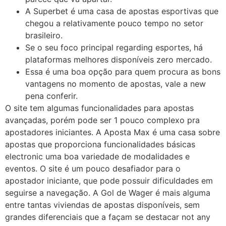
A Superbet é uma casa de apostas esportivas que
chegou a relativamente pouco tempo no setor
brasileiro.
Se o seu foco principal regarding esportes, há
plataformas melhores disponíveis zero mercado.
Essa é uma boa opção para quem procura as bons
vantagens no momento de apostas, vale a new
pena conferir.
O site tem algumas funcionalidades para apostas
avançadas, porém pode ser 1 pouco complexo pra
apostadores iniciantes. A Aposta Max é uma casa sobre
apostas que proporciona funcionalidades básicas
electronic uma boa variedade de modalidades e
eventos. O site é um pouco desafiador para o
apostador iniciante, que pode possuir dificuldades em
seguirse a navegação. A Gol de Wager é mais alguma
entre tantas viviendas de apostas disponíveis, sem
grandes diferenciais que a façam se destacar not any