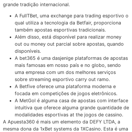
grande tradição internacional.
A FullTBet, uma exchange para trading esportivo o
qual utiliza a tecnologia da Betfair, proporciona
também apostas esportivas tradicionais.
Além disso, está disponível para realizar money
out ou money out parcial sobre apostas, quando
disponíveis.
A bet365 é uma dasjenige plataformas de apostas
mais famosas em nosso país e no globo, sendo
uma empresa com um dos melhores serviços
sobre streaming esportivo carry out ramo.
A Betfive oferece uma plataforma moderna e
focada em competições de jogos eletrônicos.
A MetGol é alguma casa de apostas com interface
intuitiva que oferece alguma grande quantidade de
modalidades esportivas at the jogos de cassino.
A Apuesta360 é mais um elemento da DEFY LTDA, a
mesma dona da 1xBet systems da 1XCasino. Esta é uma