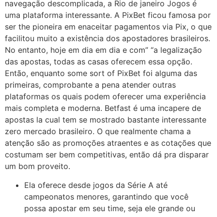
navegação descomplicada, a Rio de janeiro Jogos é
uma plataforma interessante. A PixBet ficou famosa por
ser the pioneira em enaceitar pagamentos via Pix, o que
facilitou muito a existência dos apostadores brasileiros.
No entanto, hoje em dia em dia e com” “a legalização
das apostas, todas as casas oferecem essa opção.
Então, enquanto some sort of PixBet foi alguma das
primeiras, comprobante a pena atender outras
plataformas os quais podem oferecer uma experiência
mais completa e moderna. Betfast é uma incapere de
apostas la cual tem se mostrado bastante interessante
zero mercado brasileiro. O que realmente chama a
atenção são as promoções atraentes e as cotações que
costumam ser bem competitivas, então dá pra disparar
um bom proveito.
Ela oferece desde jogos da Série A até
campeonatos menores, garantindo que você
possa apostar em seu time, seja ele grande ou