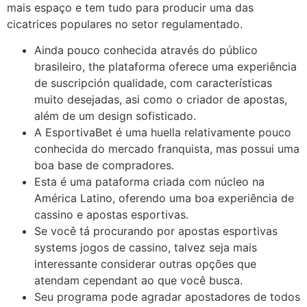
mais espaço e tem tudo para producir uma das
cicatrices populares no setor regulamentado.
Ainda pouco conhecida através do público
brasileiro, the plataforma oferece uma experiência
de suscripción qualidade, com características
muito desejadas, asi como o criador de apostas,
além de um design sofisticado.
A EsportivaBet é uma huella relativamente pouco
conhecida do mercado franquista, mas possui uma
boa base de compradores.
Esta é uma pataforma criada com núcleo na
América Latino, oferendo uma boa experiência de
cassino e apostas esportivas.
Se você tá procurando por apostas esportivas
systems jogos de cassino, talvez seja mais
interessante considerar outras opções que
atendam cependant ao que você busca.
Seu programa pode agradar apostadores de todos