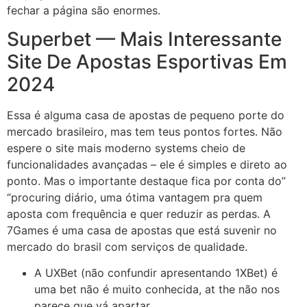
fechar a página são enormes.
Superbet — Mais Interessante
Site De Apostas Esportivas Em
2024
Essa é alguma casa de apostas de pequeno porte do
mercado brasileiro, mas tem teus pontos fortes. Não
espere o site mais moderno systems cheio de
funcionalidades avançadas – ele é simples e direto ao
ponto. Mas o importante destaque fica por conta do”
“procuring diário, uma ótima vantagem pra quem
aposta com frequência e quer reduzir as perdas. A
7Games é uma casa de apostas que está suvenir no
mercado do brasil com serviços de qualidade.
A UXBet (não confundir apresentando 1XBet) é
uma bet não é muito conhecida, at the não nos
parece que vá apartar.