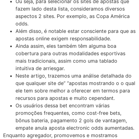
Ou seja, para selecionar os sites de apostas que
fazem lado desta lista, consideramos diversos
aspectos 2 sites. Por exemplo, as Copa América
odds.
Além disso, é notable estar consciente para que as
apostas online exigem responsabilidade.
Ainda assim, eles também têm alguma boa
cobertura para outras modalidades esportivas
mais tradicionais, assim como uma tablado
intuitiva de arriesgar.
Neste artigo, trazemos uma análise detalhada do
que qualquer site de” “apostas mostrando o o qual
ele tem sobre melhor a oferecer em termos para
recursos para apostas e muito cependant.
Os usuários dessa bet encontram várias
promoções frequentes, como cost-free bets,
bônus bateria, pagamento 2 gols de vantagem,
empate anula aposta electronic odds aumentadas.
Enquanto agregador, promovemos e mostramos