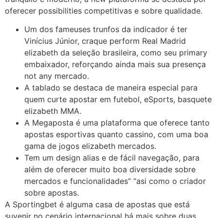
oferecer possibilities competitivas e sobre qualidade.
Um dos fameuses trunfos da indicador é ter
Vinícius Júnior, craque perform Real Madrid
elizabeth da seleção brasileira, como seu primary
embaixador, reforçando ainda mais sua presença
not any mercado.
A tablado se destaca de maneira especial para
quem curte apostar em futebol, eSports, basquete
elizabeth MMA.
A Megaposta é uma plataforma que oferece tanto
apostas esportivas quanto cassino, com uma boa
gama de jogos elizabeth mercados.
Tem um design alias e de fácil navegação, para
além de oferecer muito boa diversidade sobre
mercados e funcionalidades” “asi como o criador
sobre apostas.
A Sportingbet é alguma casa de apostas que está
suvenir no cenário internacional há mais sobre duas