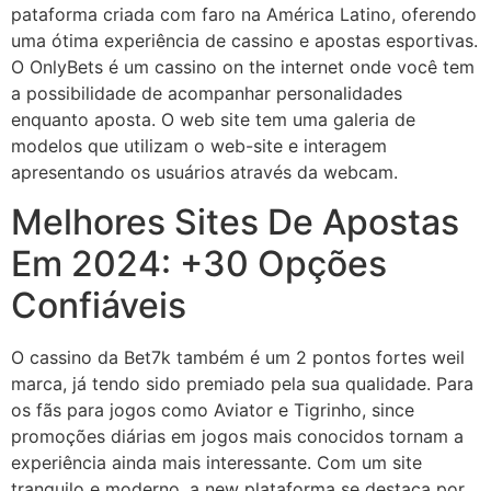
pataforma criada com faro na América Latino, oferendo
uma ótima experiência de cassino e apostas esportivas.
O OnlyBets é um cassino on the internet onde você tem
a possibilidade de acompanhar personalidades
enquanto aposta. O web site tem uma galeria de
modelos que utilizam o web-site e interagem
apresentando os usuários através da webcam.
Melhores Sites De Apostas
Em 2024: +30 Opções
Confiáveis
O cassino da Bet7k também é um 2 pontos fortes weil
marca, já tendo sido premiado pela sua qualidade. Para
os fãs para jogos como Aviator e Tigrinho, since
promoções diárias em jogos mais conocidos tornam a
experiência ainda mais interessante. Com um site
tranquilo e moderno, a new plataforma se destaca por