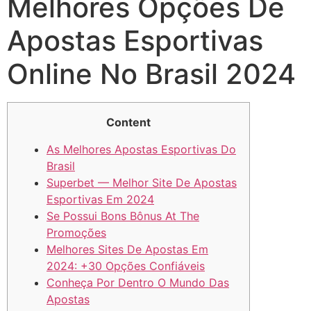
Melhores Opções De
Apostas Esportivas
Online No Brasil 2024
Content
As Melhores Apostas Esportivas Do
Brasil
Superbet — Melhor Site De Apostas
Esportivas Em 2024
Se Possui Bons Bônus At The
Promoções
Melhores Sites De Apostas Em
2024: +30 Opções Confiáveis
Conheça Por Dentro O Mundo Das
Apostas