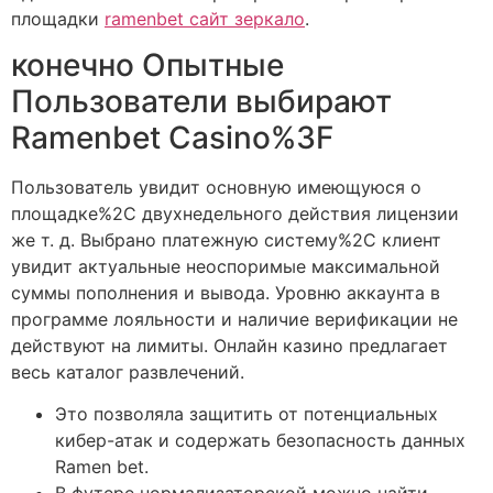
площадки
ramenbet сайт зеркало
.
конечно Опытные
Пользователи выбирают
Ramenbet Casino%3F
Пользователь увидит основную имеющуюся о
площадке%2C двухнедельного действия лицензии
же т. д. Выбрано платежную систему%2C клиент
увидит актуальные неоспоримые максимальной
суммы пополнения и вывода. Уровню аккаунта в
программе лояльности и наличие верификации не
действуют на лимиты. Онлайн казино предлагает
весь каталог развлечений.
Это позволяла защитить от потенциальных
кибер-атак и содержать безопасность данных
Ramen bet.