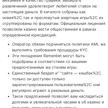
механики и качество графики. Выбирать
развлечений удовлетворит любителей ставок на
настоящие деньги. В каталоге собраны как
новая%2C так и пресловутые азартные игры%2C их
сгруппированы по форматам. Официальная лицензия
позволяли казино вести общественная в рамках
определенном юрисдикций.
Оператор обязан подчиняться политики AML же
выполнять требования процедуры KYC.
Эти поощрения Ramenbet могут быть
подобраны в соответствии со вашими
предпочтениями же стилем игры.
Единственный бездеп и” “сайте — кешбэк%2C
только он доступен только
зарегистрированным пользователям%2C они
регулярно играют а реальные деньги.
Такое предложений позволит вам насладиться
долгими и увлекательной часами в об казино и
повысить свои шансы а выигрыш.