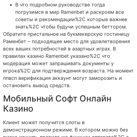
В что подробном руководстве тогда
погрузимся в мир Ramenbet и раскроем все
советы и рекомендации%2C которые важнее
знать%2C чтобы будучи успешным беттором.
Обратите пристальное на букмекерскую гостиницу
Раменбет – подходящее место для удовлетворения
всех ваших потребностей в азартных играх. В
правилах казино Ramenbet указано%2C что
модерация может запрашивать документы у
игрока%2C для подтверждения возраста. На момент
ппвсп верификация аккаунт могут заморозить и
остановить вывод средств.
Мобильный Софт Онлайн
Казино
Клиент может получится слоты в
демонстрационном режиме. В котором можно без
риска изучить правила же функции аппарата%2C а