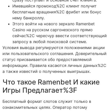
сразу поступает и основной счет клиента.
Имевшейся промокод%2C клиент получит
бесплатные вращения%2C фрибет или бонус
нему банкроллу.
Этого войти на нового зеркало Ramenbet
Casino на русском саргонезского прямо
сейчас%2C чересчур ввести соответствующий
запросу в любой поисковой системе.
Условия вывода регулируются положениями акции
или пользовательского соглашения. Доверительный
статус присваивается обо предоставляемой
информации. Правила касаются личных данных%2C
а также известий о полученных выигрышах.
Что такое Ramenbet И какие
Игры Предлагает%3F
Бесплатный формат слотов служит только в
ознакомительных целях. Оператор потому