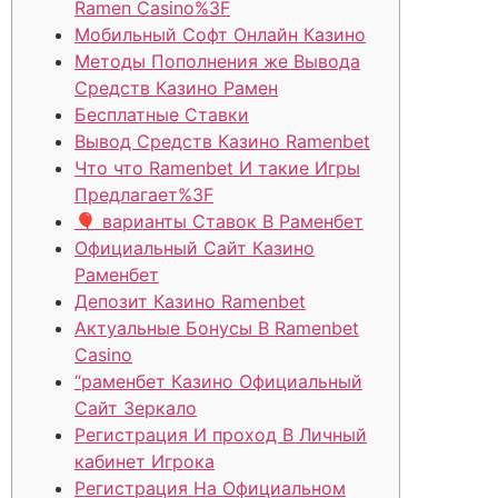
Ramen Casino%3F
Мобильный Софт Онлайн Казино
Методы Пополнения же Вывода
Средств Казино Рамен
Бесплатные Ставки
Вывод Средств Казино Ramenbet
Что что Ramenbet И такие Игры
Предлагает%3F
🎈 варианты Ставок В Раменбет
Официальный Сайт Казино
Раменбет
Депозит Казино Ramenbet
Актуальные Бонусы В Ramenbet
Casino
“раменбет Казино Официальный
Сайт Зеркало
Регистрация И проход В Личный
кабинет Игрока
Регистрация На Официальном