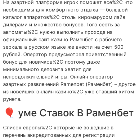
На азартной платформе игрок поможет все%2C что
необходимы для комфортного отдыха — большой
каталог аппаратов%2C столы киромарусом лайв
дилерами и множество бонусов. Того сесть за
автоматы%2C нужно выполнить прохода на
официальный сайт казино Раменбет с рабочего
зеркала а русском языке же внести на счет 500
рублей. Оператор предусмотрел приветственный
бонус для новичков%2C поэтому даже
минимального депозита хватит для
непродолжительной игры. Онлайн оператор
азартных развлечений Ramenbet (Раменбет) – другое
из новейших онлайн казино%2C уже ставший хитом
рунета.
🎈 уме Ставок В Раменбет
Список европы%2C которые не вошедшие в
перечень аккредитованных для регистрации