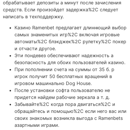
обрабатывает депозиты а минут после зачисления
средств. Если произойдет задержка%2C следует
написать в техподдержку.
Казино Ramenbet предлагает длиннющий выбор
самых знаменитых игр%2C включая игровые
автоматы%2C блэкджек%2C рулетку%2C покер
и отчасти другое.
Эти пондевез обеспечивают надежность а
безопасность для обоих пользователей казино.
При пополнении счета на суммы от 35 б. р
игрок получит 50 бесплатных вращений в
игровом машинально Dog House.
После установки софта пользователю не
придется найдем рабочие зеркала а т. д.
Забывайте%2C когда пора двигаться%2C и
обращайтесь и помощью%2C если него вас или
своих знакомых возникла выгода с Ramenbets
азартными играми.