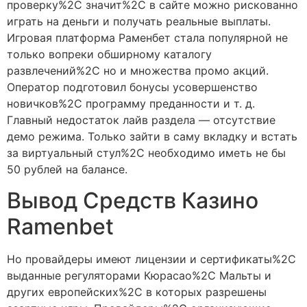
проверку%2C значит%2C в сайте можно рискованно
играть на деньги и получать реальные выплаты.
Игровая платформа Раменбет стала популярной не
только вопреки обширному каталогу
развлечений%2C но и множества промо акций.
Оператор подготовил бонусы усовершенство
новичков%2C программу преданности и т. д.
Главный недостаток лайв раздела — отсутствие
демо режима. Только зайти в саму вкладку и встать
за виртуальный стул%2C необходимо иметь не бы
50 рублей на балансе.
Вывод Средств Казино
Ramenbet
Но провайдеры имеют лицензии и сертификаты%2C
выданные регуляторами Кюрасао%2C Мальты и
других европейских%2C в которых разрешены