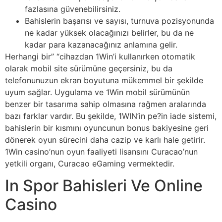
fazlasına güvenebilirsiniz.
Bahislerin başarısı ve sayısı, turnuva pozisyonunda
ne kadar yüksek olacağınızı belirler, bu da ne
kadar para kazanacağınız anlamına gelir.
Herhangi bir” “cihazdan 1Win’i kullanırken otomatik
olarak mobil site sürümüne geçersiniz, bu da
telefonunuzun ekran boyutuna mükemmel bir şekilde
uyum sağlar. Uygulama ve 1Win mobil sürümünün
benzer bir tasarıma sahip olmasına rağmen aralarında
bazı farklar vardır. Bu şekilde, 1WIN’in pe?in iade sistemi,
bahislerin bir kısmını oyuncunun bonus bakiyesine geri
dönerek oyun sürecini daha cazip ve karlı hale getirir.
1Win casino’nun oyun faaliyeti lisansını Curacao’nun
yetkili organı, Curacao eGaming vermektedir.
In Spor Bahisleri Ve Online
Casino