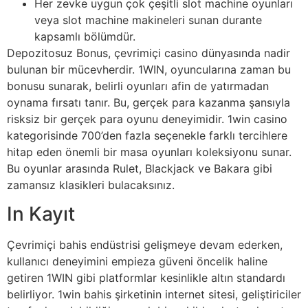
Her zevke uygun çok çeşitli slot machine oyunları
veya slot machine makineleri sunan durante
kapsamlı bölümdür.
Depozitosuz Bonus, çevrimiçi casino dünyasında nadir
bulunan bir mücevherdir. 1WIN, oyuncularına zaman bu
bonusu sunarak, belirli oyunları afin de yatırmadan
oynama fırsatı tanır. Bu, gerçek para kazanma şansıyla
risksiz bir gerçek para oyunu deneyimidir. 1win casino
kategorisinde 700’den fazla seçenekle farklı tercihlere
hitap eden önemli bir masa oyunları koleksiyonu sunar.
Bu oyunlar arasında Rulet, Blackjack ve Bakara gibi
zamansız klasikleri bulacaksınız.
In Kayıt
Çevrimiçi bahis endüstrisi gelişmeye devam ederken,
kullanıcı deneyimini empieza güveni öncelik haline
getiren 1WIN gibi platformlar kesinlikle altın standardı
belirliyor. 1win bahis şirketinin internet sitesi, geliştiriciler