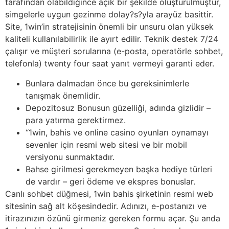
tarafından olabildiğince açık bir şekilde oluşturulmuştur,
simgelerle uygun gezinme dolay?s?yla arayüz basittir.
Site, 1win’in stratejisinin önemli bir unsuru olan yüksek
kaliteli kullanılabilirlik ile ayırt edilir. Teknik destek 7/24
çalışır ve müşteri sorularına (e-posta, operatörle sohbet,
telefonla) twenty four saat yanıt vermeyi garanti eder.
Bunlara dalmadan önce bu gereksinimlerle
tanışmak önemlidir.
Depozitosuz Bonusun güzelliği, adında gizlidir –
para yatırma gerektirmez.
“1win, bahis ve online casino oyunları oynamayı
sevenler için resmi web sitesi ve bir mobil
versiyonu sunmaktadır.
Bahse girilmesi gerekmeyen başka hediye türleri
de vardır – geri ödeme ve ekspres bonuslar.
Canlı sohbet düğmesi, 1win bahis şirketinin resmi web
sitesinin sağ alt köşesindedir. Adınızı, e-postanızı ve
itirazınızın özünü girmeniz gereken formu açar. Şu anda