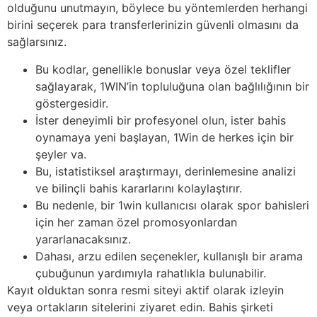
olduğunu unutmayın, böylece bu yöntemlerden herhangi
birini seçerek para transferlerinizin güvenli olmasını da
sağlarsınız.
Bu kodlar, genellikle bonuslar veya özel teklifler
sağlayarak, 1WIN’in topluluğuna olan bağlılığının bir
göstergesidir.
İster deneyimli bir profesyonel olun, ister bahis
oynamaya yeni başlayan, 1Win de herkes için bir
şeyler va.
Bu, istatistiksel araştırmayı, derinlemesine analizi
ve bilinçli bahis kararlarını kolaylaştırır.
Bu nedenle, bir 1win kullanıcısı olarak spor bahisleri
için her zaman özel promosyonlardan
yararlanacaksınız.
Dahası, arzu edilen seçenekler, kullanışlı bir arama
çubuğunun yardımıyla rahatlıkla bulunabilir.
Kayıt olduktan sonra resmi siteyi aktif olarak izleyin
veya ortakların sitelerini ziyaret edin. Bahis şirketi