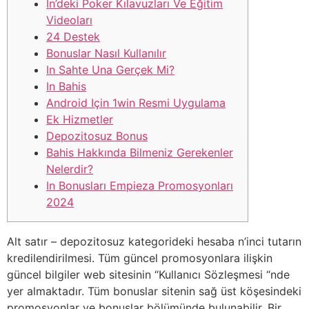
In’deki Poker Kılavuzları Ve Eğitim
Videoları
24 Destek
Bonuslar Nasıl Kullanılır
In Sahte Una Gerçek Mi?
In Bahis
Android Için 1win Resmi Uygulama
Ek Hizmetler
Depozitosuz Bonus
Bahis Hakkında Bilmeniz Gerekenler
Nelerdir?
In Bonusları Empieza Promosyonları
2024
Alt satır – depozitosuz kategorideki hesaba n’inci tutarın
kredilendirilmesi. Tüm güncel promosyonlara ilişkin
güncel bilgiler web sitesinin “Kullanıcı Sözleşmesi “nde
yer almaktadır. Tüm bonuslar sitenin sağ üst köşesindeki
promosyonlar ve bonuslar bölümünde bulunabilir. Bir