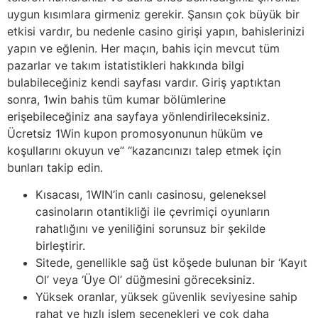
uygun kısımlara girmeniz gerekir. Şansın çok büyük bir
etkisi vardır, bu nedenle casino girişi yapın, bahislerinizi
yapın ve eğlenin. Her maçın, bahis için mevcut tüm
pazarlar ve takım istatistikleri hakkında bilgi
bulabileceğiniz kendi sayfası vardır. Giriş yaptıktan
sonra, 1win bahis tüm kumar bölümlerine
erişebileceğiniz ana sayfaya yönlendirileceksiniz.
Ücretsiz 1Win kupon promosyonunun hüküm ve
koşullarını okuyun ve” “kazancınızı talep etmek için
bunları takip edin.
Kısacası, 1WIN’in canlı casinosu, geleneksel
casinoların otantikliği ile çevrimiçi oyunların
rahatlığını ve yeniliğini sorunsuz bir şekilde
birleştirir.
Sitede, genellikle sağ üst köşede bulunan bir ‘Kayıt
Ol’ veya ‘Üye Ol’ düğmesini göreceksiniz.
Yüksek oranlar, yüksek güvenlik seviyesine sahip
rahat ve hızlı işlem seçenekleri ve çok daha