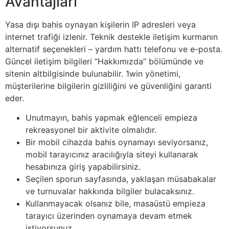
Avantajları
Yasa dışı bahis oynayan kişilerin IP adresleri veya
internet trafiği izlenir. Teknik destekle iletişim kurmanın
alternatif seçenekleri – yardım hattı telefonu ve e-posta.
Güncel iletişim bilgileri “Hakkımızda” bölümünde ve
sitenin altbilgisinde bulunabilir. 1win yönetimi,
müşterilerine bilgilerin gizliliğini ve güvenliğini garanti
eder.
Unutmayın, bahis yapmak eğlenceli empieza
rekreasyonel bir aktivite olmalıdır.
Bir mobil cihazda bahis oynamayı seviyorsanız,
mobil tarayıcınız aracılığıyla siteyi kullanarak
hesabınıza giriş yapabilirsiniz.
Seçilen sporun sayfasında, yaklaşan müsabakalar
ve turnuvalar hakkında bilgiler bulacaksınız.
Kullanmayacak olsanız bile, masaüstü empieza
tarayıcı üzerinden oynamaya devam etmek
istiyorsunuz.