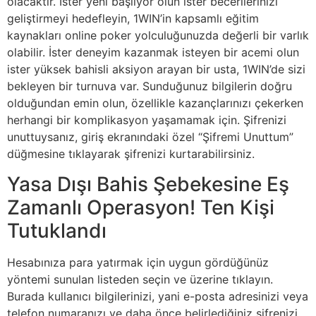
olacaktır. İster yeni başlıyor olun ister becerilerinizi
geliştirmeyi hedefleyin, 1WIN’in kapsamlı eğitim
kaynakları online poker yolculuğunuzda değerli bir varlık
olabilir. İster deneyim kazanmak isteyen bir acemi olun
ister yüksek bahisli aksiyon arayan bir usta, 1WIN’de sizi
bekleyen bir turnuva var. Sunduğunuz bilgilerin doğru
olduğundan emin olun, özellikle kazançlarınızı çekerken
herhangi bir komplikasyon yaşamamak için. Şifrenizi
unuttuysanız, giriş ekranındaki özel “Şifremi Unuttum”
düğmesine tıklayarak şifrenizi kurtarabilirsiniz.
Yasa Dışı Bahis Şebekesine Eş
Zamanlı Operasyon! Ten Kişi
Tutuklandı
Hesabınıza para yatırmak için uygun gördüğünüz
yöntemi sunulan listeden seçin ve üzerine tıklayın.
Burada kullanıcı bilgilerinizi, yani e-posta adresinizi veya
telefon numaranızı ve daha önce belirlediğiniz şifrenizi