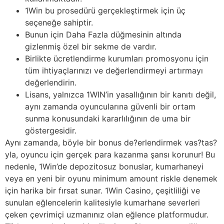
1Win bu prosedürü gerçekleştirmek için üç
seçeneğe sahiptir.
Bunun için Daha Fazla düğmesinin altında
gizlenmiş özel bir sekme de vardır.
Birlikte ücretlendirme kurumları promosyonu için
tüm ihtiyaçlarınızı ve değerlendirmeyi artırmayı
değerlendirin.
Lisans, yalnızca 1WIN’in yasallığının bir kanıtı değil,
aynı zamanda oyuncularına güvenli bir ortam
sunma konusundaki kararlılığının de uma bir
göstergesidir.
Aynı zamanda, böyle bir bonus de?erlendirmek vas?tas?
yla, oyuncu için gerçek para kazanma şansı korunur! Bu
nedenle, 1Win’de depozitosuz bonuslar, kumarhaneyi
veya en yeni bir oyunu minimum amount riskle denemek
için harika bir fırsat sunar. 1Win Casino, çeşitliliği ve
sunulan eğlencelerin kalitesiyle kumarhane severleri
çeken çevrimiçi uzmanınız olan eğlence platformudur.