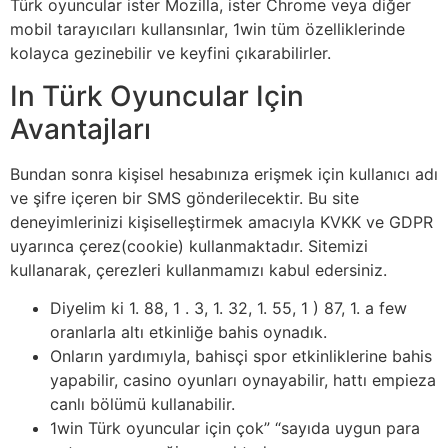
Türk oyuncular ister Mozilla, ister Chrome veya diğer
mobil tarayıcıları kullansınlar, 1win tüm özelliklerinde
kolayca gezinebilir ve keyfini çıkarabilirler.
In Türk Oyuncular Için
Avantajları
Bundan sonra kişisel hesabınıza erişmek için kullanıcı adı
ve şifre içeren bir SMS gönderilecektir. Bu site
deneyimlerinizi kişiselleştirmek amacıyla KVKK ve GDPR
uyarınca çerez(cookie) kullanmaktadır. Sitemizi
kullanarak, çerezleri kullanmamızı kabul edersiniz.
Diyelim ki 1. 88, 1 . 3, 1. 32, 1. 55, 1 ) 87, 1. a few
oranlarla altı etkinliğe bahis oynadık.
Onların yardımıyla, bahisçi spor etkinliklerine bahis
yapabilir, casino oyunları oynayabilir, hattı empieza
canlı bölümü kullanabilir.
1win Türk oyuncular için çok” “sayıda uygun para