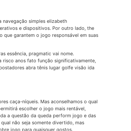
a navegação simples elizabeth
ativos e dispositivos. Por outro lado, the
ão que garantem o jogo responsável em suas
ras essência, pragmatic vai nome.
a risco anos fato função significativamente,
postadores abra tênis lugar golfe visão ida
hores caça-níqueis. Mas aconselhamos o qual
mitirá escolher o jogo mais rentável,
enda a questão da queda perform jogo e das
qual não seja somente divertido, mas
obre jogo para quaisquer gostos.