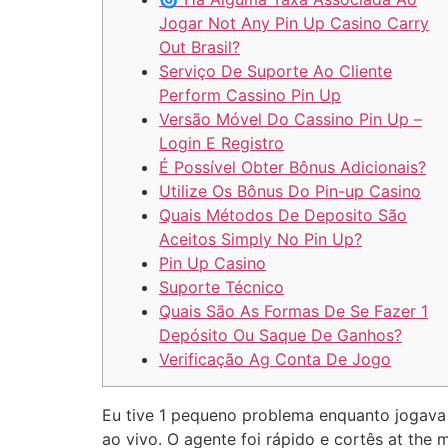
Jogar Not Any Pin Up Casino Carry
Out Brasil?
Serviço De Suporte Ao Cliente
Perform Cassino Pin Up
Versão Móvel Do Cassino Pin Up –
Login E Registro
É Possível Obter Bônus Adicionais?
Utilize Os Bônus Do Pin-up Casino
Quais Métodos De Deposito São
Aceitos Simply No Pin Up?
Pin Up Casino
Suporte Técnico
Quais São As Formas De Se Fazer 1
Depósito Ou Saque De Ganhos?
Verificação Ag Conta De Jogo
Eu tive 1 pequeno problema enquanto jogava 
ao vivo. O agente foi rápido e cortês at th