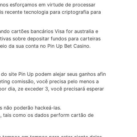
l nos esforçamos em virtude de processar
s recente tecnologia para criptografia para
ndo cartões bancários Visa for australia e
ivas sobre depositar fundos para carteiras
ueio da sua conta no Pin Up Bet Casino.
 do site Pin Up podem alejar seus ganhos afin
keting comissão, você precisa pelo menos a
or dia, ze exceder 3, você precisará esperar
es não poderão hackeá-las.
s, tais como os dados perform cartão de