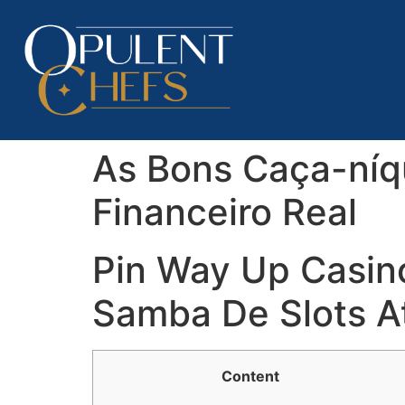
As Bons Caça-níq
Financeiro Real
Pin Way Up Casin
Samba De Slots A
Content