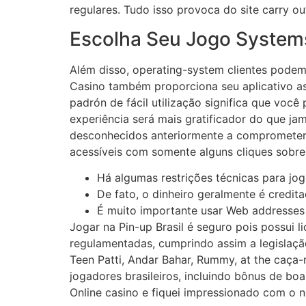
regulares. Tudo isso provoca do site carry o
Escolha Seu Jogo System
Além disso, operating-system clientes pod
Casino também proporciona seu aplicativo a
padrón de fácil utilização significa que vo
experiência será mais gratificador do que j
desconhecidos anteriormente a comprometere
acessíveis com somente alguns cliques sobr
Há algumas restrições técnicas para jog
De fato, o dinheiro geralmente é credit
É muito importante usar Web addresses f
Jogar na Pin-up Brasil é seguro pois possui
regulamentadas, cumprindo assim a legislação
Teen Patti, Andar Bahar, Rummy, at the caça-
jogadores brasileiros, incluindo bônus de b
Online casino e fiquei impressionado com o 