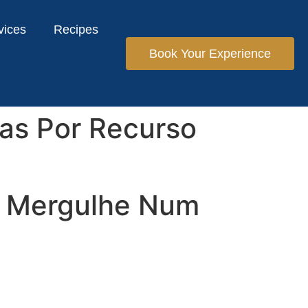
vices
Recipes
Book Your Experience
vas Por Recurso
: Mergulhe Num