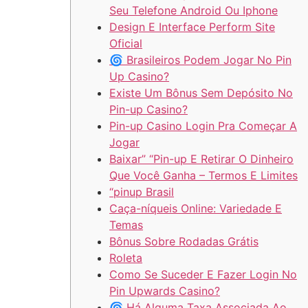
Seu Telefone Android Ou Iphone
Design E Interface Perform Site
Oficial
🌀 Brasileiros Podem Jogar No Pin
Up Casino?
Existe Um Bônus Sem Depósito No
Pin-up Casino?
Pin-up Casino Login Pra Começar A
Jogar
Baixar” “Pin-up E Retirar O Dinheiro
Que Você Ganha – Termos E Limites
“pinup Brasil
Caça-níqueis Online: Variedade E
Temas
Bônus Sobre Rodadas Grátis
Roleta
Como Se Suceder E Fazer Login No
Pin Upwards Casino?
🌀 Há Alguma Taxa Associada Ao