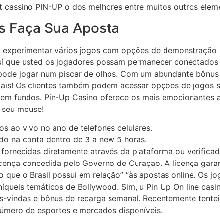
ut cassino PIN-UP o dos melhores entre muitos outros elem
s Faça Sua Aposta
em experimentar vários jogos com opções de demonstração
sí que usted os jogadores possam permanecer conectados 
cê pode jogar num piscar de olhos. Com um abundante bônus
amais! Os clientes também podem acessar opções de jogos 
m fundos. Pin-Up Casino oferece os mais emocionantes at
e seu mouse!
os ao vivo no ano de telefones celulares.
ado na conta dentro de 3 a new 5 horas.
ornecidas diretamente através da plataforma ou verificada
 licença concedida pelo Governo de Curaçao. A licença gar
 que o Brasil possui em relação” “às apostas online. Os jo
níqueis temáticos de Bollywood. Sim, u Pin Up On line cas
oas-vindas e bônus de recarga semanal. Recentemente tente
número de esportes e mercados disponíveis.