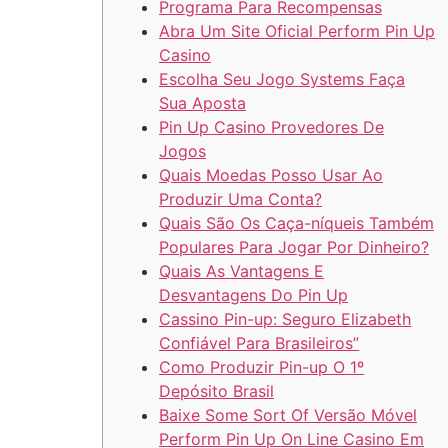
Programa Para Recompensas
Abra Um Site Oficial Perform Pin Up
Casino
Escolha Seu Jogo Systems Faça
Sua Aposta
Pin Up Casino Provedores De
Jogos
Quais Moedas Posso Usar Ao
Produzir Uma Conta?
Quais São Os Caça-níqueis Também
Populares Para Jogar Por Dinheiro?
Quais As Vantagens E
Desvantagens Do Pin Up
Cassino Pin-up: Seguro Elizabeth
Confiável Para Brasileiros”
Como Produzir Pin-up O 1º
Depósito Brasil
Baixe Some Sort Of Versão Móvel
Perform Pin Up On Line Casino Em