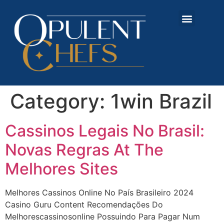
Category:
1win Brazil
Cassinos Legais No Brasil:
Novas Regras At The
Melhores Sites
Melhores Cassinos Online No País Brasileiro 2024
Casino Guru Content Recomendações Do
Melhorescassinosonline Possuindo Para Pagar Num