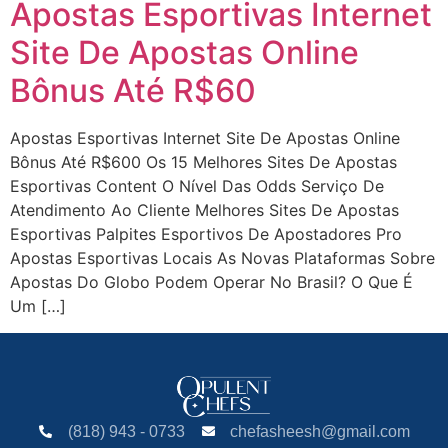
Apostas Esportivas Internet
Site De Apostas Online
Bônus Até R$60
Apostas Esportivas Internet Site De Apostas Online
Bônus Até R$600 Os 15 Melhores Sites De Apostas
Esportivas Content O Nível Das Odds Serviço De
Atendimento Ao Cliente Melhores Sites De Apostas
Esportivas Palpites Esportivos De Apostadores Pro
Apostas Esportivas Locais As Novas Plataformas Sobre
Apostas Do Globo Podem Operar No Brasil? O Que É
Um […]
(818) 943 - 0733
chefasheesh@gmail.com