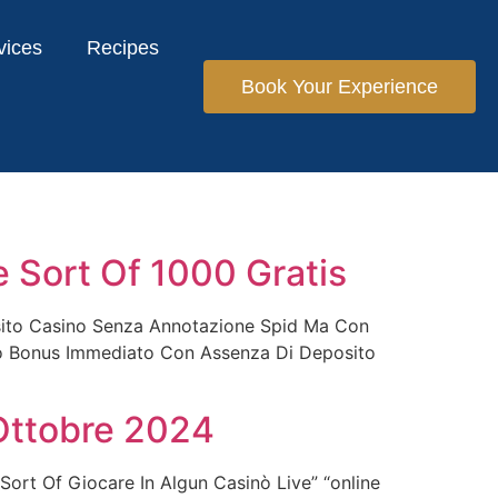
vices
Recipes
Book Your Experience
Sort Of 1000 Gratis
sito Casino Senza Annotazione Spid Ma Con
no Bonus Immediato Con Assenza Di Deposito
 Ottobre 2024
e Sort Of Giocare In Algun Casinò Live” “online