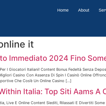
Home
About
Ser
nline it
to Immediato 2024 Fino Some 
r I Giocatori Italiani! Content Bonus Fedeltà Senza Depo
gliori Casino Con Assenza Di Spin I Casinò Online Offro
rtive Che Cos’è Un Online Casino […]
Within Italia: Top Siti Aams A
tia, Live E Online Content Siediti, Rilassati E Divertiti Som