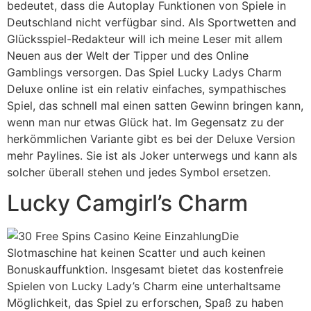
bedeutet, dass die Autoplay Funktionen von Spiele in
Deutschland nicht verfügbar sind. Als Sportwetten and
Glücksspiel-Redakteur will ich meine Leser mit allem
Neuen aus der Welt der Tipper und des Online
Gamblings versorgen. Das Spiel Lucky Ladys Charm
Deluxe online ist ein relativ einfaches, sympathisches
Spiel, das schnell mal einen satten Gewinn bringen kann,
wenn man nur etwas Glück hat. Im Gegensatz zu der
herkömmlichen Variante gibt es bei der Deluxe Version
mehr Paylines. Sie ist als Joker unterwegs und kann als
solcher überall stehen und jedes Symbol ersetzen.
Lucky Camgirl’s Charm
Die
Slotmaschine hat keinen Scatter und auch keinen
Bonuskauffunktion. Insgesamt bietet das kostenfreie
Spielen von Lucky Lady’s Charm eine unterhaltsame
Möglichkeit, das Spiel zu erforschen, Spaß zu haben