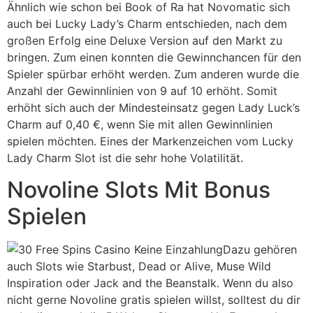
Ähnlich wie schon bei Book of Ra hat Novomatic sich
auch bei Lucky Lady’s Charm entschieden, nach dem
großen Erfolg eine Deluxe Version auf den Markt zu
bringen. Zum einen konnten die Gewinnchancen für den
Spieler spürbar erhöht werden. Zum anderen wurde die
Anzahl der Gewinnlinien von 9 auf 10 erhöht. Somit
erhöht sich auch der Mindesteinsatz gegen Lady Luck’s
Charm auf 0,40 €, wenn Sie mit allen Gewinnlinien
spielen möchten. Eines der Markenzeichen vom Lucky
Lady Charm Slot ist die sehr hohe Volatilität.
Novoline Slots Mit Bonus
Spielen
Dazu gehören
auch Slots wie Starbust, Dead or Alive, Muse Wild
Inspiration oder Jack and the Beanstalk. Wenn du also
nicht gerne Novoline gratis spielen willst, solltest du dir