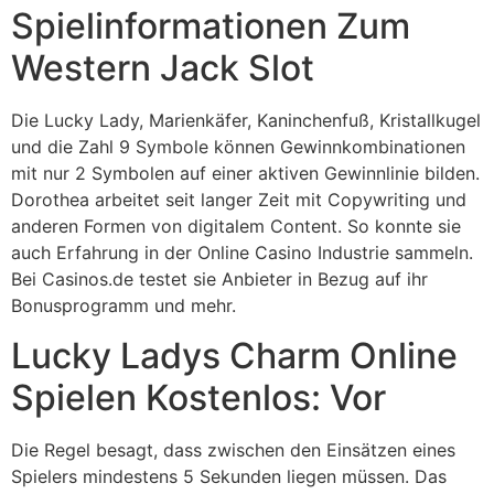
Spielinformationen Zum
Western Jack Slot
Die Lucky Lady, Marienkäfer, Kaninchenfuß, Kristallkugel
und die Zahl 9 Symbole können Gewinnkombinationen
mit nur 2 Symbolen auf einer aktiven Gewinnlinie bilden.
Dorothea arbeitet seit langer Zeit mit Copywriting und
anderen Formen von digitalem Content. So konnte sie
auch Erfahrung in der Online Casino Industrie sammeln.
Bei Casinos.de testet sie Anbieter in Bezug auf ihr
Bonusprogramm und mehr.
Lucky Ladys Charm Online
Spielen Kostenlos: Vor
Die Regel besagt, dass zwischen den Einsätzen eines
Spielers mindestens 5 Sekunden liegen müssen. Das