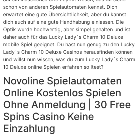
schon von anderen Spielautomaten kennst. Dich
erwartet eine gute Übersichtlichkeit, aber du kannst
dich auch auf eine gute Handhabung einlassen. Die
Optik wurde hochwertig, aber simpel gehalten und ist
daher auch für das Lucky Lady´s Charm 10 Deluxe
mobile Spiel geeignet. Du hast nun genug zu den Lucky
Lady´s Charm 10 Deluxe Casinos herausfinden können
und willst nun wissen, was du zum Lucky Lady´s Charm
10 Deluxe online Spielen erfahren solltest?
Novoline Spielautomaten
Online Kostenlos Spielen
Ohne Anmeldung | 30 Free
Spins Casino Keine
Einzahlung