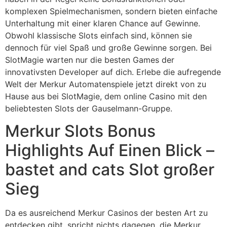
komplexen Spielmechanismen, sondern bieten einfache
Unterhaltung mit einer klaren Chance auf Gewinne.
Obwohl klassische Slots einfach sind, können sie
dennoch für viel Spaß und große Gewinne sorgen. Bei
SlotMagie warten nur die besten Games der
innovativsten Developer auf dich. Erlebe die aufregende
Welt der Merkur Automatenspiele jetzt direkt von zu
Hause aus bei SlotMagie, dem online Casino mit den
beliebtesten Slots der Gauselmann-Gruppe.
Merkur Slots Bonus
Highlights Auf Einen Blick –
bastet and cats Slot großer
Sieg
Da es ausreichend Merkur Casinos der besten Art zu
entdecken gibt, spricht nichts dagegen, die Merkur