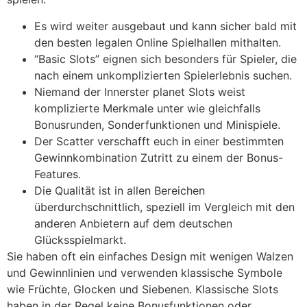
Es wird weiter ausgebaut und kann sicher bald mit
den besten legalen Online Spielhallen mithalten.
“Basic Slots” eignen sich besonders für Spieler, die
nach einem unkomplizierten Spielerlebnis suchen.
Niemand der Innerster planet Slots weist
komplizierte Merkmale unter wie gleichfalls
Bonusrunden, Sonderfunktionen und Minispiele.
Der Scatter verschafft euch in einer bestimmten
Gewinnkombination Zutritt zu einem der Bonus-
Features.
Die Qualität ist in allen Bereichen
überdurchschnittlich, speziell im Vergleich mit den
anderen Anbietern auf dem deutschen
Glücksspielmarkt.
Sie haben oft ein einfaches Design mit wenigen Walzen
und Gewinnlinien und verwenden klassische Symbole
wie Früchte, Glocken und Siebenen. Klassische Slots
haben in der Regel keine Bonusfunktionen oder