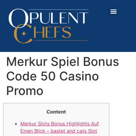
Merkur Spiel Bonus
Code 50 Casino
Promo
Content
Merkur Slots Bonus Highlights Auf
Einen Blick – bastet and cats Slot