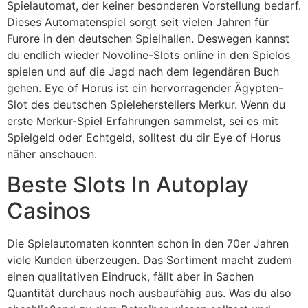
Spielautomat, der keiner besonderen Vorstellung bedarf.
Dieses Automatenspiel sorgt seit vielen Jahren für
Furore in den deutschen Spielhallen. Deswegen kannst
du endlich wieder Novoline-Slots online in den Spielos
spielen und auf die Jagd nach dem legendären Buch
gehen. Eye of Horus ist ein hervorragender Ägypten-
Slot des deutschen Spieleherstellers Merkur. Wenn du
erste Merkur-Spiel Erfahrungen sammelst, sei es mit
Spielgeld oder Echtgeld, solltest du dir Eye of Horus
näher anschauen.
Beste Slots In Autoplay
Casinos
Die Spielautomaten konnten schon in den 70er Jahren
viele Kunden überzeugen. Das Sortiment macht zudem
einen qualitativen Eindruck, fällt aber in Sachen
Quantität durchaus noch ausbaufähig aus. Was du also