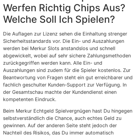
Werfen Richtig Chips Aus?
Welche Soll Ich Spielen?
Die Auflagen zur Lizenz sehen die Einhaltung strenger
Sicherheitsstandards vor. Die Ein- und Auszahlungen
werden bei Merkur Slots anstandslos und schnell
abgewickelt, wobei auf sehr sichere Zahlungsmethoden
zurückgegriffen werden kann. Alle Ein- und
Auszahlungen sind zudem für die Spieler kostenlos. Zur
Beantwortung von Fragen steht ein gut erreichbarer und
fachlich geschulter Kunden-Support zur Verfügung. In
der Gesamtschau machte der Kundendienst einen
kompetenten Eindruck.
Beim Merkur Echtgeld Spielvergnügen hast Du hingegen
selbstverständlich die Chance, auch echtes Geld zu
gewinnen. Auf der anderen Seite steht jedoch der
Nachteil des Risikos, das Du immer automatisch