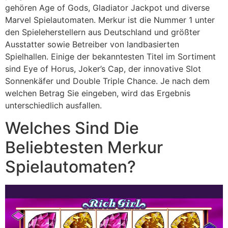
gehören Age of Gods, Gladiator Jackpot und diverse
Marvel Spielautomaten. Merkur ist die Nummer 1 unter
den Spieleherstellern aus Deutschland und größter
Ausstatter sowie Betreiber von landbasierten
Spielhallen. Einige der bekanntesten Titel im Sortiment
sind Eye of Horus, Joker’s Cap, der innovative Slot
Sonnenkäfer und Double Triple Chance. Je nach dem
welchen Betrag Sie eingeben, wird das Ergebnis
unterschiedlich ausfallen.
Welches Sind Die
Beliebtesten Merkur
Spielautomaten?