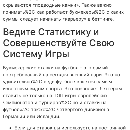
скрываются «подводные камни». Также важно
понимать%2C как работают букмекеры%2C с каких
суммы следует начинать «карьеру» в беттинге.
Ведите Статистику и
Совершенствуйте Свою
Систему Игры
Букмекерские ставки на футбол – это самый
востребованный на сегодня внешний пари. Это но
удивительно%2C ведь футбол является самым
известным видом спорта. Это позволяет беттерам
ставить не только на ТОП игры европейских
чемпионатов и турниров%2C но и ставки на
футбол%2C также%2C четвертого дивизиона
Германии или Исландии.
Если для ставок вы используете на постоянной