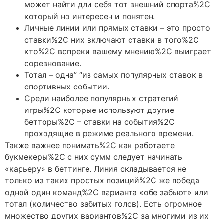
может найти дли себя тот внешний спорта%2C
который но интересен и понятен.
Личные линии или прямых ставки – это просто
ставки%2C них включают ставки в того%2C
кто%2C вопреки вашему мнению%2C выиграет
соревнование.
Тотал – одна” “из самых популярных ставок в
спортивных событии.
Среди наиболее популярных стратегий
игры%2C которые используют другие
бетторы%2C – ставки на события%2C
проходящие в режиме реального времени.
Также важнее понимать%2C как работаете
букмекеры%2C с них сумм следует начинать
«карьеру» в беттинге. Линия складывается не
только из таких простых позиций%2C же победа
одной один команд%2C варианта «обе забьют» или
тотал (количество забитых голов). Есть огромное
множество других вариантов%2C за многими из их