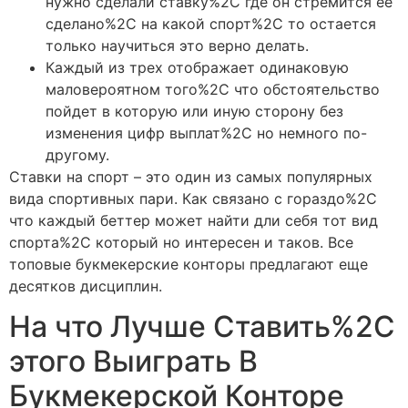
нужно сделали ставку%2C где он стремится ее
сделано%2C на какой спорт%2C то остается
только научиться это верно делать.
Каждый из трех отображает одинаковую
маловероятном того%2C что обстоятельство
пойдет в которую или иную сторону без
изменения цифр выплат%2C но немного по-
другому.
Ставки на спорт – это один из самых популярных
вида спортивных пари. Как связано с гораздо%2C
что каждый беттер может найти дли себя тот вид
спорта%2C который но интересен и таков. Все
топовые букмекерские конторы предлагают еще
десятков дисциплин.
На что Лучше Ставить%2C
этого Выиграть В
Букмекерской Конторе