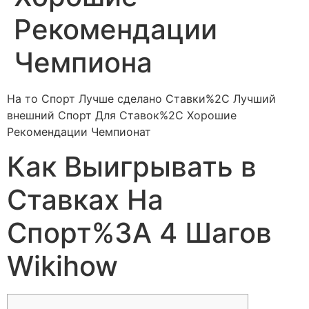
Рекомендации
Чемпиона
На то Спорт Лучше сделано Ставки%2C Лучший
внешний Спорт Для Ставок%2C Хорошие
Рекомендации Чемпионат
Как Выигрывать в
Ставках На
Спорт%3A 4 Шагов
Wikihow