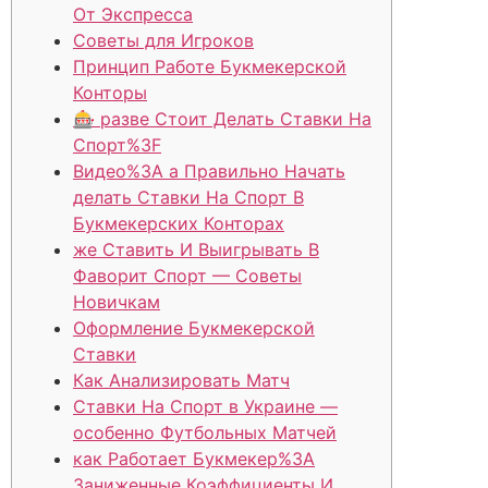
От Экспресса
Советы для Игроков
Принцип Работе Букмекерской
Конторы
🎰 разве Стоит Делать Ставки На
Спорт%3F
Видео%3A а Правильно Начать
делать Ставки На Спорт В
Букмекерских Конторах
же Ставить И Выигрывать В
Фаворит Спорт — Советы
Новичкам
Оформление Букмекерской
Ставки
Как Анализировать Матч
Ставки На Спорт в Украине —
особенно Футбольных Матчей
как Работает Букмекер%3A
Заниженные Коэффициенты И