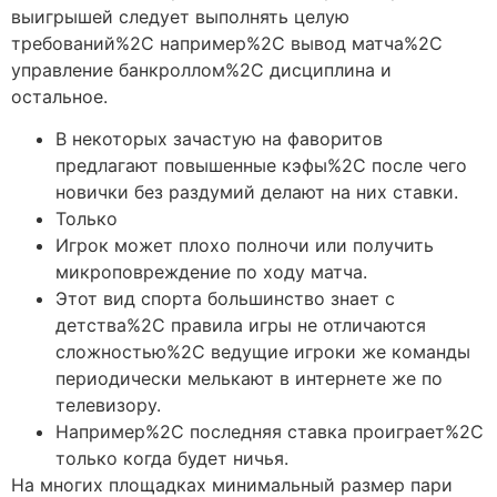
выигрышей следует выполнять целую
требований%2C например%2C вывод матча%2C
управление банкроллом%2C дисциплина и
остальное.
В некоторых зачастую на фаворитов
предлагают повышенные кэфы%2C после чего
новички без раздумий делают на них ставки.
Только
Игрок может плохо полночи или получить
микроповреждение по ходу матча.
Этот вид спорта большинство знает с
детства%2C правила игры не отличаются
сложностью%2C ведущие игроки же команды
периодически мелькают в интернете же по
телевизору.
Например%2C последняя ставка проиграет%2C
только когда будет ничья.
На многих площадках минимальный размер пари