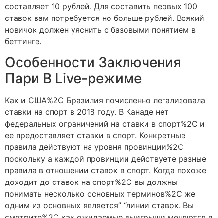
составляет 10 рублей. Для составить первых 100
ставок вам потребуется но больше рублей. Всякий
новичок должен уяснить с базовыми понятием в
беттинге.
Особенности Заключения
Пари В Live-режиме
Как и США%2C Бразилия почисленно легализовала
ставки на спорт в 2018 году. В Канаде нет
федеральных ограничений на ставки в спорт%2C и
ее предоставляет ставки в спорт. Конкретные
правила действуют на уровня провинции%2C
поскольку а каждой провинции действуете разные
правила в отношении ставок в спорт. Когда похоже
доходит до ставок на спорт%2C вы должны
понимать несколько основных терминов%2C же
одним из основных является” “линии ставок. Вы
смотрите%2C как ожидаемые выигрыши меняются в