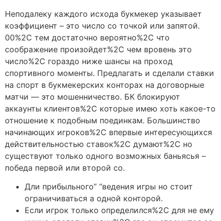
Неподалеку каждого исхода букмекер указывает
коэффициент – это число со точкой или запятой.
00%2C тем достаточно вероятно%2C что
соображение произойдет%2C чем вровень это
число%2C гораздо ниже шансы на проход
спортивного моменты. Предлагать и сделали ставки
на спорт в букмекерских конторах на договорные
матчи — это мошенничество. БК блокируют
аккаунты клиентов%2C которые имею хоть какое-то
отношение к подобным поединкам. Большинство
начинающих игроков%2C впервые интересующихся
действительностью ставок%2C думают%2C но
существуют только одного возможных баньясья –
победа первой или второй со.
Дли прибыльного” “ведения игры но стоит
ограничиваться а одной конторой.
Если игрок только определился%2C для не ему