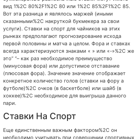
вид 1%2C 80%2F1%2C 80 или 1%2C 85%2F1%2C 85.
Вот эта разница и являлось маржей (иными
сказанными%2C накруткой букмекера за свои
услуги). Ставки на спорт для чайников на этих
рынках предполагают прогнозирование исхода
первой половины и матча а целом. Фора и ставках
всегда характеризуются знаками « » или «-»%2C же
это” “– как раз необходимое преимущество
(минусовая фора) или допустимое отставание
(плюсовая фора). Значение значение отображает
конкретное количество голов (ставки на фору а
футболе)%2C очков (в баскетболе) или шайб (в
хоккее)%2C необходимое для выигрыша данного
пари.
Ставки На Спорт
Еще единственным важным фактором%2C он
необходимо учитывать при совершении спортивных