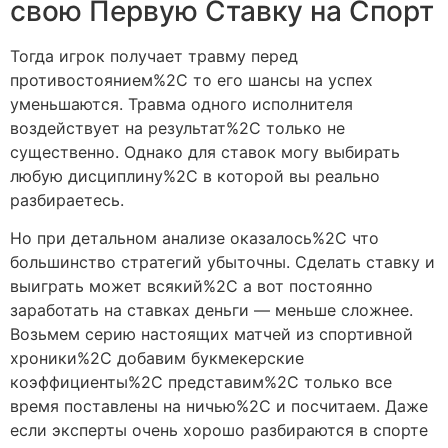
свою Первую Ставку на Спорт
Тогда игрок получает травму перед
противостоянием%2C то его шансы на успех
уменьшаются. Травма одного исполнителя
воздействует на результат%2C только не
существенно. Однако для ставок могу выбирать
любую дисциплину%2C в которой вы реально
разбираетесь.
Но при детальном анализе оказалось%2C что
большинство стратегий убыточны. Сделать ставку и
выиграть может всякий%2C а вот постоянно
заработать на ставках деньги — меньше сложнее.
Возьмем серию настоящих матчей из спортивной
хроники%2C добавим букмекерские
коэффициенты%2C представим%2C только все
время поставлены на ничью%2C и посчитаем. Даже
если эксперты очень хорошо разбираются в спорте