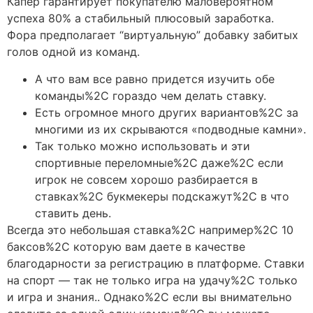
Капер гарантирует покупателю маловероятном
успеха 80% а стабильный плюсовый заработка.
Фора предполагает “виртуальную” добавку забитых
голов одной из команд.
А что вам все равно придется изучить обе
команды%2C гораздо чем делать ставку.
Есть огромное много других вариантов%2C за
многими из их скрываются «подводные камни».
Так только можно использовать и эти
спортивные переломные%2C даже%2C если
игрок не совсем хорошо разбирается в
ставках%2C букмекеры подскажут%2C в что
ставить день.
Всегда это небольшая ставка%2C например%2C 10
баксов%2C которую вам даете в качестве
благодарности за регистрацию в платформе. Ставки
на спорт — так не только игра на удачу%2C только
и игра и знания.. Однако%2C если вы внимательно