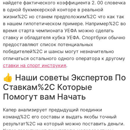
найдете фактического коэффициента 2. 00 словечка
в одной букмекерской конторе в реальной
жизни%2C но станем предположим%2C что как так
в нашем гипотетическом примере. Например%2C во
время старта чемпионата УЕФА можно сделать
ставку и обладателя кубка УЕФА. Спортбуки обычно
предоставляют список потенциальных
победителей%2C и шансы могут незначительно
отличаться остального одного оператора к другому
ставки на спорт инструкия
.
👍 Наши советы Экспертов По
Ставкам%2C Которые
Помогут вам Начать
Капер анализирует предыдущий поединки
команд%2C его составы и выдать якобы точный
результат%2C на который можно поставить деньги.