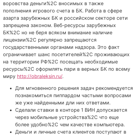
воровства деньги%2C вносимых в также
пополнения игрового счета в БК. Работа в сфере
азарта зарубежных БК и российском секторе сети
запрещена законом. Веб-ресурсы зарубежных
БК%2C но не беря всяком внимание наличие
лицензии%2C регулярно запрещаются
государственными органами надзора. Это факт
ограничивает шанс посетителей%2C проживающих
на территории РФ%2C посещать необходимые
ресурсы%2C оформлять пари в верных БК по всему
миру
http://obraleksin.ru/
.
Для мгновенного решения задач рекомендуется
познакомиться пиппардом частыми вопросами
же уже найденными дли них ответами.
Сделали ставки в конторе 1 ВИН допускается
через мобильные устройства%2C что еще
более удобно%2C чем качестве компьютера.
Деньги и личные счета клиентов поступают в