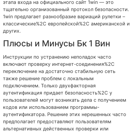
этапа входа на официального сайт 1win — это
тщательно организованный протокол безопасности.
1win предлагает разнообразие вариаций рулетки –
классические%2C европейской%2C американской и
других.
Плюсы и Минусы Бк 1 Вин
Инструкции по устранению неполадок часто
включают проверку интернет-соединения%2C
переключение на достаточно стабильную сеть
также решение проблем с локальным
подключением. Только двухфакторная
аутентификация придает безопасность%2C у
пользователей могут возникать дела с получением
кодов или использованием программы-
аутентификатора. Решение этих нерешенных часто
предполагает предоставляют пользователям
альтернативных действенных проверки или