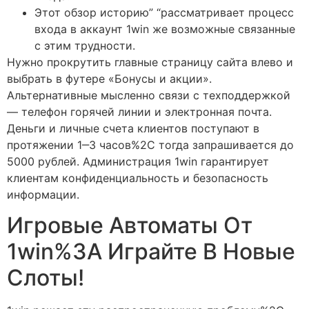
Этот обзор историю” “рассматривает процесс
входа в аккаунт 1win же возможные связанные
с этим трудности.
Нужно прокрутить главные страницу сайта влево и
выбрать в футере «Бонусы и акции».
Альтернативные мысленно связи с техподдержкой
― телефон горячей линии и электронная почта.
Деньги и личные счета клиентов поступают в
протяжении 1‒3 часов%2C тогда запрашивается до
5000 рублей. Администрация 1win гарантирует
клиентам конфиденциальность и безопасность
информации.
Игровые Автоматы От
1win%3A Играйте В Новые
Слоты!