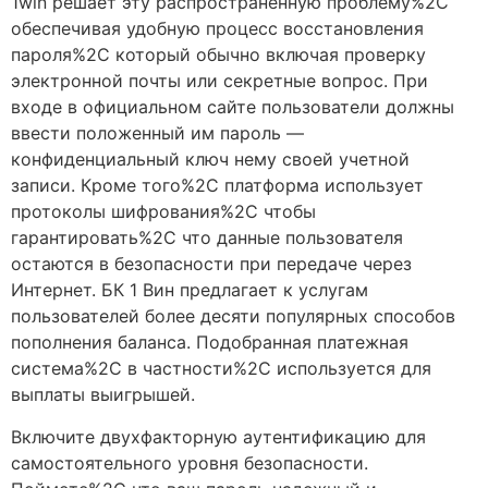
1win решает эту распространенную проблему%2C
обеспечивая удобную процесс восстановления
пароля%2C который обычно включая проверку
электронной почты или секретные вопрос. При
входе в официальном сайте пользователи должны
ввести положенный им пароль —
конфиденциальный ключ нему своей учетной
записи. Кроме того%2C платформа использует
протоколы шифрования%2C чтобы
гарантировать%2C что данные пользователя
остаются в безопасности при передаче через
Интернет. БК 1 Вин предлагает к услугам
пользователей более десяти популярных способов
пополнения баланса. Подобранная платежная
система%2C в частности%2C используется для
выплаты выигрышей.
Включите двухфакторную аутентификацию для
самостоятельного уровня безопасности.