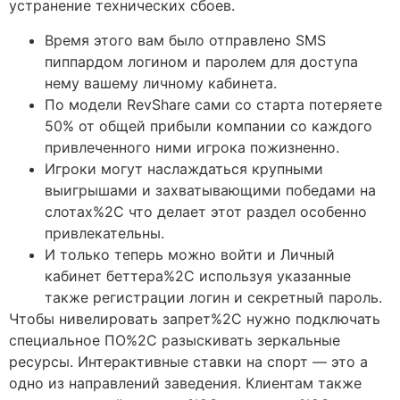
устранение технических сбоев.
Время этого вам было отправлено SMS
пиппардом логином и паролем для доступа
нему вашему личному кабинета.
По модели RevShare сами со старта потеряете
50% от общей прибыли компании со каждого
привлеченного ними игрока пожизненно.
Игроки могут наслаждаться крупными
выигрышами и захватывающими победами на
слотах%2C что делает этот раздел особенно
привлекательны.
И только теперь можно войти и Личный
кабинет беттера%2C используя указанные
также регистрации логин и секретный пароль.
Чтобы нивелировать запрет%2C нужно подключать
специальное ПО%2C разыскивать зеркальные
ресурсы. Интерактивные ставки на спорт ― это а
одно из направлений заведения. Клиентам также