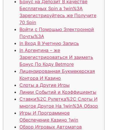
Бонус на Депозит В качестве
Бесплатных Spin а 1win%3A
Зарегистрируйтесь же Получите
70 Spin
Войти с Помощью Электронной
Почты%3A
In Вход В Учетную Запись
In Аргентина – же
Зарегистрироваться И заиметь
Бонус По Коду Betmore
Лицензированная Букмекерская
Контора И Казино
Слоты а Другие Игры
Линии Событий и Коэффициенты
Ставки%2C Рулетка%2C Слоты И
многое Другое На 1win%3A Обзор
Игры И Программное
Обеспечение Казино 1win
Обзор Игровых Автоматов