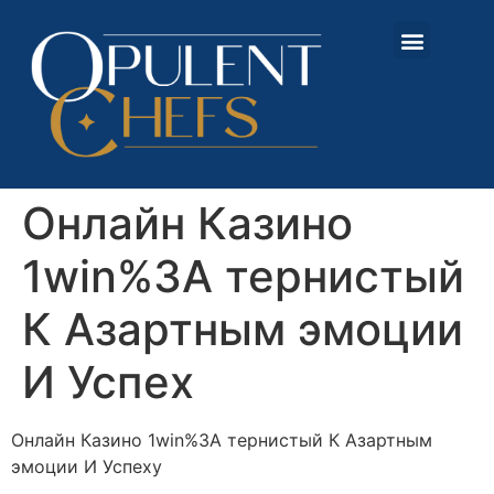
Онлайн Казино
1win%3A тернистый
К Азартным эмоции
И Успех
Онлайн Казино 1win%3A тернистый К Азартным
эмоции И Успеху