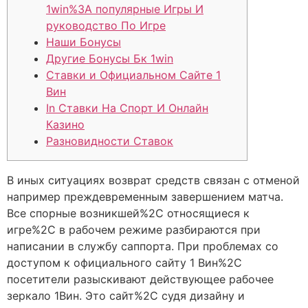
1win%3A популярные Игры И
руководство По Игре
Наши Бонусы
Другие Бонусы Бк 1win
Ставки и Официальном Сайте 1
Вин
In Ставки На Спорт И Онлайн
Казино
Разновидности Ставок
В иных ситуациях возврат средств связан с отменой
например преждевременным завершением матча.
Все спорные возникшей%2C относящиеся к
игре%2C в рабочем режиме разбираются при
написании в службу саппорта. При проблемах со
доступом к официального сайту 1 Вин%2C
посетители разыскивают действующее рабочее
зеркало 1Вин. Это сайт%2C судя дизайну и