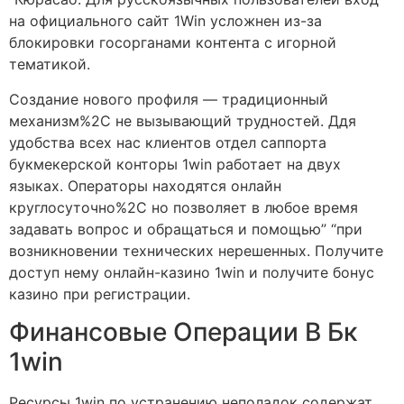
на официального сайт 1Win усложнен из-за
блокировки госорганами контента с игорной
тематикой.
Создание нового профиля — традиционный
механизм%2C не вызывающий трудностей. Ддя
удобства всех нас клиентов отдел саппорта
букмекерской конторы 1win работает на двух
языках. Операторы находятся онлайн
круглосуточно%2C но позволяет в любое время
задавать вопрос и обращаться и помощью” “при
возникновении технических нерешенных. Получите
доступ нему онлайн-казино 1win и получите бонус
казино при регистрации.
Финансовые Операции В Бк
1win
Ресурсы 1win по устранению неполадок содержат