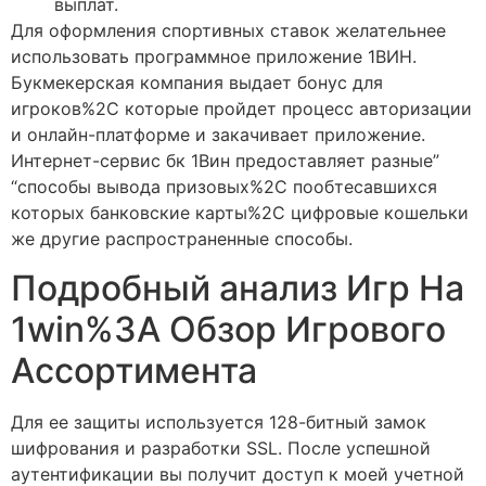
выплат.
Для оформления спортивных ставок желательнее
использовать программное приложение 1ВИН.
Букмекерская компания выдает бонус для
игроков%2C которые пройдет процесс авторизации
и онлайн-платформе и закачивает приложение.
Интернет-сервис бк 1Вин предоставляет разные”
“способы вывода призовых%2C пообтесавшихся
которых банковские карты%2C цифровые кошельки
же другие распространенные способы.
Подробный анализ Игр На
1win%3A Обзор Игрового
Ассортимента
Для ее защиты используется 128-битный замок
шифрования и разработки SSL. После успешной
аутентификации вы получит доступ к моей учетной