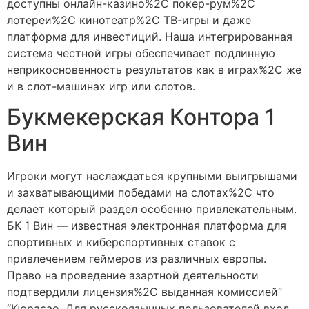
доступны онлайн-казино%2C покер-рум%2C
лотереи%2C кинотеатр%2C ТВ-игры и даже
платформа для инвестиций. Наша интегрированная
система честной игры обеспечивает подлинную
неприкосновенность результатов как в играх%2C же
и в слот-машинах игр или слотов.
Букмекерская Контора 1
Вин
Игроки могут наслаждаться крупными выигрышами
и захватывающими победами на слотах%2C что
делает который раздел особенно привлекательным.
БК 1 Вин — известная электронная платформа для
спортивных и киберспортивных ставок с
привлечением геймеров из различных европы.
Право на проведение азартной деятельности
подтвердили лицензия%2C выданная комиссией”
“Кюрасао. Для русскоязычных пользователей вход