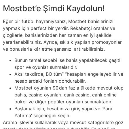
Mostbet’e Şimdi Kaydolun!
Eğer bir futbol hayranıysanız, Mostbet bahislerinizi
yapmak için perfect bir yerdir. Rekabetçi oranlar ve
çizgilerle, bahislerinizden her zaman en iyi şekilde
yararlanabilirsiniz. Ayrıca, sık sık yapılan promosyonlar
ve bonuslarla kâr etme şansınızı artırabilirsiniz.
Bunun temel sebebi ise bahis yapılabilecek çeşitli
spor ve oyunlar sunmalarıdır.
Aksi takdirde, BO tüm” “hesapları engelleyebilir ve
hesaplardaki fonları dondurabilir.
Mostbet oyunları 90’dan fazla ülkede mevcut olup
bahis, casino oyunları, canlı casino, canlı online
poker ve diğer popüler oyunları sunmaktadır.
Başlamak için, hesabınıza giriş yapın ve ‘Para
Yatırma’ seçeneğini seçin.
Arama işlevini kullanarak veya mevcut kategorilere göz