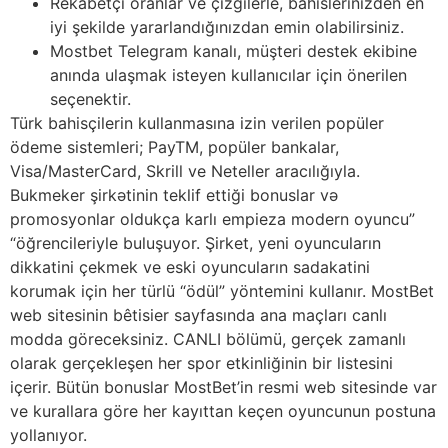
Rekabetçi oranlar ve çizgilerle, bahislerinizden en
iyi şekilde yararlandığınızdan emin olabilirsiniz.
Mostbet Telegram kanalı, müşteri destek ekibine
anında ulaşmak isteyen kullanıcılar için önerilen
seçenektir.
Türk bahisçilerin kullanmasına izin verilen popüler
ödeme sistemleri; PayTM, popüler bankalar,
Visa/MasterCard, Skrill ve Neteller aracılığıyla.
Bukmeker şirkətinin teklif ettiği bonuslar və
promosyonlar oldukça karlı empieza modern oyuncu”
“öğrencileriyle buluşuyor. Şirket, yeni oyuncuların
dikkatini çekmek ve eski oyuncuların sadakatini
korumak için her türlü “ödül” yöntemini kullanır. MostBet
web sitesinin bêtisier sayfasında ana maçları canlı
modda göreceksiniz. CANLI bölümü, gerçek zamanlı
olarak gerçekleşen her spor etkinliğinin bir listesini
içerir. Bütün bonuslar MostBet’in resmi web sitesinde var
ve kurallara göre her kayıttan keçen oyuncunun postuna
yollanıyor.