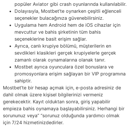
popüler Aviator gibi crash oyunlarında kullanılabilir.
Dolayısıyla, Mostbet’te oynarken çeşitli eğlenceli
seçenekler bulacağınıza güvenebilirsiniz.
Uygulama hem Android hem de iOS cihazlar için
mevcuttur ve bahis şirketinin tüm bahis
seçeneklerine basit erişim sağlar.
Ayrıca, canlı krupiye bölümü, müşterilerin en
sevdikleri klasikleri gerçek krupiyelerle gerçek
zamanlı olarak oynamalarına olanak tanır.
Mostbet ayrıca oyunculara özel bonuslara ve
promosyonlara erişim sağlayan bir VIP programına
sahiptir.
Mostbet’te bir hesap açmak için, e-posta adresiniz de
dahil olmak üzere kişisel bilgilerinizi vermeniz
gerekecektir. Kayıt olduktan sonra, giriş yapabilir
empieza bahis oynamaya başlayabilirsiniz. Herhangi bir
sorununuz veya” “sorunuz olduğunda yardımcı olmak
için 7/24 hizmetinizdedirler.