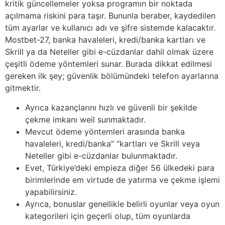
kritik güncellemeler yoksa programın bir noktada
açılmama riskini para taşır. Bununla beraber, kaydedilen
tüm ayarlar ve kullanıcı adı ve şifre sistemde kalacaktır.
Mostbet-27, banka havaleleri, kredi/banka kartları ve
Skrill ya da Neteller gibi e-cüzdanlar dahil olmak üzere
çeşitli ödeme yöntemleri sunar. Burada dikkat edilmesi
gereken ilk şey; güvenlik bölümündeki telefon ayarlarına
gitmektir.
Ayrıca kazançlarını hızlı ve güvenli bir şekilde
çekme imkanı weil sunmaktadır.
Mevcut ödeme yöntemleri arasında banka
havaleleri, kredi/banka” “kartları ve Skrill veya
Neteller gibi e-cüzdanlar bulunmaktadır.
Evet, Türkiye’deki empieza diğer 56 ülkedeki para
birimlerinde em virtude de yatırma ve çekme işlemi
yapabilirsiniz.
Ayrıca, bonuslar genellikle belirli oyunlar veya oyun
kategorileri için geçerli olup, tüm oyunlarda