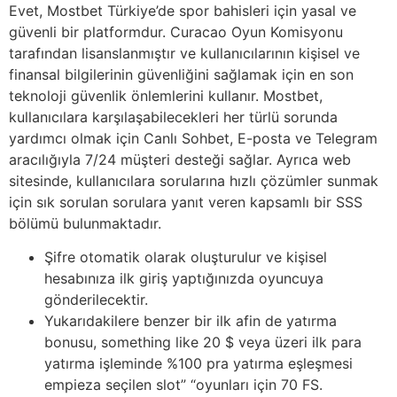
Evet, Mostbet Türkiye’de spor bahisleri için yasal ve
güvenli bir platformdur. Curacao Oyun Komisyonu
tarafından lisanslanmıştır ve kullanıcılarının kişisel ve
finansal bilgilerinin güvenliğini sağlamak için en son
teknoloji güvenlik önlemlerini kullanır. Mostbet,
kullanıcılara karşılaşabilecekleri her türlü sorunda
yardımcı olmak için Canlı Sohbet, E-posta ve Telegram
aracılığıyla 7/24 müşteri desteği sağlar. Ayrıca web
sitesinde, kullanıcılara sorularına hızlı çözümler sunmak
için sık sorulan sorulara yanıt veren kapsamlı bir SSS
bölümü bulunmaktadır.
Şifre otomatik olarak oluşturulur ve kişisel
hesabınıza ilk giriş yaptığınızda oyuncuya
gönderilecektir.
Yukarıdakilere benzer bir ilk afin de yatırma
bonusu, something like 20 $ veya üzeri ilk para
yatırma işleminde %100 pra yatırma eşleşmesi
empieza seçilen slot” “oyunları için 70 FS.