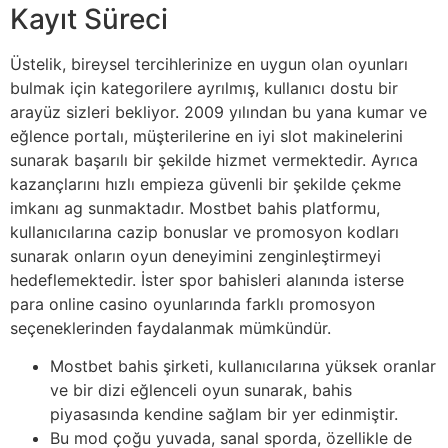
Kayıt Süreci
Üstelik, bireysel tercihlerinize en uygun olan oyunları
bulmak için kategorilere ayrılmış, kullanıcı dostu bir
arayüz sizleri bekliyor. 2009 yılından bu yana kumar ve
eğlence portalı, müşterilerine en iyi slot makinelerini
sunarak başarılı bir şekilde hizmet vermektedir. Ayrıca
kazançlarını hızlı empieza güvenli bir şekilde çekme
imkanı ag sunmaktadır. Mostbet bahis platformu,
kullanıcılarına cazip bonuslar ve promosyon kodları
sunarak onların oyun deneyimini zenginleştirmeyi
hedeflemektedir. İster spor bahisleri alanında isterse
para online casino oyunlarında farklı promosyon
seçeneklerinden faydalanmak mümkündür.
Mostbet bahis şirketi, kullanıcılarına yüksek oranlar
ve bir dizi eğlenceli oyun sunarak, bahis
piyasasında kendine sağlam bir yer edinmiştir.
Bu mod çoğu yuvada, sanal sporda, özellikle de