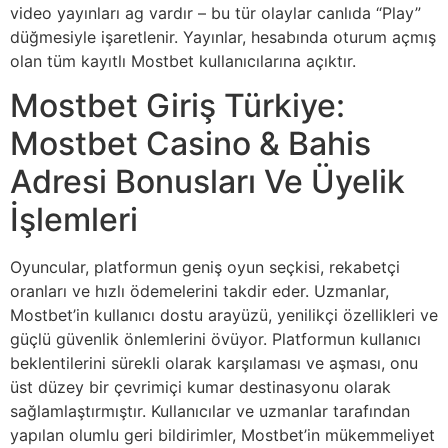
video yayınları ag vardır – bu tür olaylar canlıda “Play”
düğmesiyle işaretlenir. Yayınlar, hesabında oturum açmış
olan tüm kayıtlı Mostbet kullanıcılarına açıktır.
Mostbet Giriş Türkiye:
Mostbet Casino & Bahis
Adresi Bonusları Ve Üyelik
İşlemleri
Oyuncular, platformun geniş oyun seçkisi, rekabetçi
oranları ve hızlı ödemelerini takdir eder. Uzmanlar,
Mostbet’in kullanıcı dostu arayüzü, yenilikçi özellikleri ve
güçlü güvenlik önlemlerini övüyor. Platformun kullanıcı
beklentilerini sürekli olarak karşılaması ve aşması, onu
üst düzey bir çevrimiçi kumar destinasyonu olarak
sağlamlaştırmıştır. Kullanıcılar ve uzmanlar tarafından
yapılan olumlu geri bildirimler, Mostbet’in mükemmeliyet