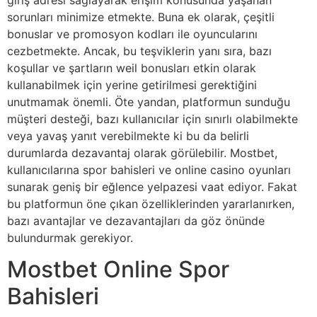
sorunları minimize etmekte. Buna ek olarak, çeşitli
bonuslar ve promosyon kodları ile oyuncularını
cezbetmekte. Ancak, bu teşviklerin yanı sıra, bazı
koşullar ve şartların weil bonusları etkin olarak
kullanabilmek için yerine getirilmesi gerektiğini
unutmamak önemli. Öte yandan, platformun sunduğu
müşteri desteği, bazı kullanıcılar için sınırlı olabilmekte
veya yavaş yanıt verebilmekte ki bu da belirli
durumlarda dezavantaj olarak görülebilir. Mostbet,
kullanıcılarına spor bahisleri ve online casino oyunları
sunarak geniş bir eğlence yelpazesi vaat ediyor. Fakat
bu platformun öne çıkan özelliklerinden yararlanırken,
bazı avantajlar ve dezavantajları da göz önünde
bulundurmak gerekiyor.
Mostbet Online Spor
Bahisleri