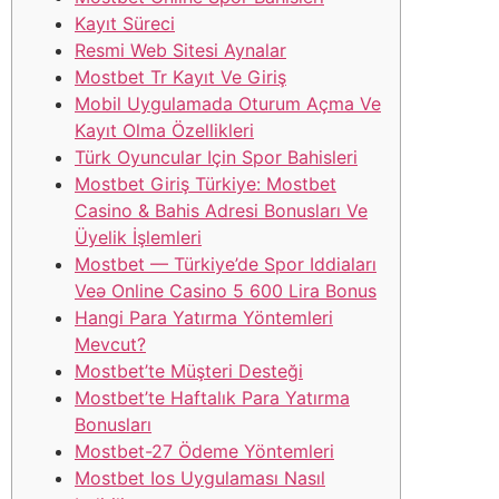
Kayıt Süreci
Resmi Web Sitesi Aynalar
Mostbet Tr Kayıt Ve Giriş
Mobil Uygulamada Oturum Açma Ve
Kayıt Olma Özellikleri
Türk Oyuncular Için Spor Bahisleri
Mostbet Giriş Türkiye: Mostbet
Casino & Bahis Adresi Bonusları Ve
Üyelik İşlemleri
Mostbet — Türkiye’de Spor Iddiaları
Veə Online Casino 5 600 Lira Bonus
Hangi Para Yatırma Yöntemleri
Mevcut?
Mostbet’te Müşteri Desteği
Mostbet’te Haftalık Para Yatırma
Bonusları
Mostbet-27 Ödeme Yöntemleri
Mostbet Ios Uygulaması Nasıl