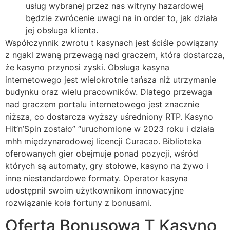
usług wybranej przez nas witryny hazardowej
będzie zwrócenie uwagi na in order to, jak działa
jej obsługa klienta.
Współczynnik zwrotu t kasynach jest ściśle powiązany
z ngakl zwaną przewagą nad graczem, która dostarcza,
że kasyno przynosi zyski. Obsługa kasyna
internetowego jest wielokrotnie tańsza niż utrzymanie
budynku oraz wielu pracowników. Dlatego przewaga
nad graczem portalu internetowego jest znacznie
niższa, co dostarcza wyższy uśredniony RTP. Kasyno
Hit’n’Spin zostało” “uruchomione w 2023 roku i działa
mhh międzynarodowej licencji Curacao. Biblioteka
oferowanych gier obejmuje ponad pozycji, wśród
których są automaty, gry stołowe, kasyno na żywo i
inne niestandardowe formaty. Operator kasyna
udostępnił swoim użytkownikom innowacyjne
rozwiązanie koła fortuny z bonusami.
Oferta Bonusowa T Kasyno