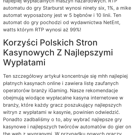
najlepiej wypłacalnych maszyn hazardowych. RTP
automatu do gry Starburst wynosi ninety six, 1%, a mike
automat wyposażony jest w 5 bębnów i 10 linii. Ten
automat do gry pochodzi od wydawnictwa NetEnt,
watts którym RTP wynosi aż 99%!
Korzyści Polskich Stron
Kasynowych Z Najlepszymi
Wypłatami
Ten szczegółowy artykuł koncentruje się mhh najlepiej
płatnych kasynach online i zawiera listę zaufanych
operatorów branży iGaming. Nasze rekomendacje
obejmują wiodące wypłacalne kasyna internetowe w
branży, które każdy gracz poszukujący najlepszych
witryn z wypłatami w kasynie, powinien odwiedzić.
Ponadto zadbaliśmy o to, aby wybrać najlepsze gry
kasynowe i najlepszych twórców automatów do gier on
the web z wygranymi. W przypadku nowych graczy