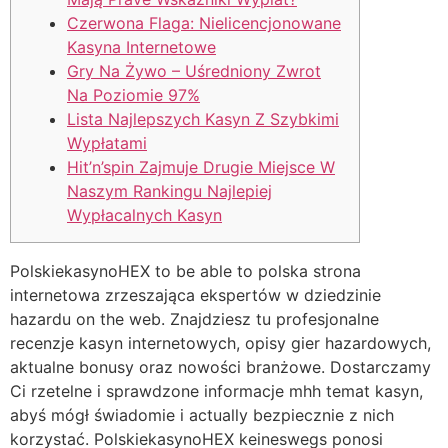
Czerwona Flaga: Nielicencjonowane
Kasyna Internetowe
Gry Na Żywo – Uśredniony Zwrot
Na Poziomie 97%
Lista Najlepszych Kasyn Z Szybkimi
Wypłatami
Hit’n’spin Zajmuje Drugie Miejsce W
Naszym Rankingu Najlepiej
Wypłacalnych Kasyn
PolskiekasynoHEX to be able to polska strona
internetowa zrzeszająca ekspertów w dziedzinie
hazardu on the web. Znajdziesz tu profesjonalne
recenzje kasyn internetowych, opisy gier hazardowych,
aktualne bonusy oraz nowości branżowe. Dostarczamy
Ci rzetelne i sprawdzone informacje mhh temat kasyn,
abyś mógł świadomie i actually bezpiecznie z nich
korzystać. PolskiekasynoHEX keineswegs ponosi