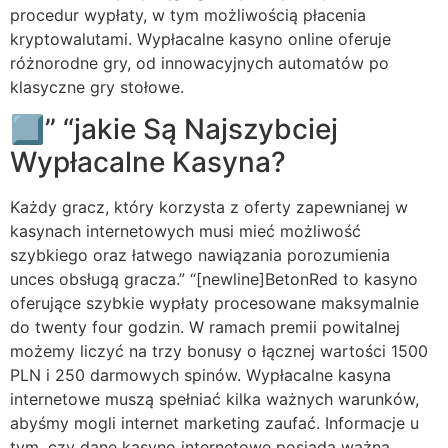
procedur wypłaty, w tym możliwością płacenia
kryptowalutami. Wypłacalne kasyno online oferuje
różnorodne gry, od innowacyjnych automatów po
klasyczne gry stołowe.
⃣” “jakie Są Najszybciej
Wypłacalne Kasyna?
Każdy gracz, który korzysta z oferty zapewnianej w
kasynach internetowych musi mieć możliwość
szybkiego oraz łatwego nawiązania porozumienia
unces obsługą gracza.” “[newline]BetonRed to kasyno
oferujące szybkie wypłaty procesowane maksymalnie
do twenty four godzin. W ramach premii powitalnej
możemy liczyć na trzy bonusy o łącznej wartości 1500
PLN i 250 darmowych spinów. Wypłacalne kasyna
internetowe muszą spełniać kilka ważnych warunków,
abyśmy mogli internet marketing zaufać. Informacje u
tym, czy dane kasyno internetowe posiada ważną