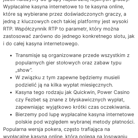
Wypłacalne kasyna internetowe to te kasyna online,
które są wybierane przez doświadczonych graczy, a
jedną z kluczowych cech takiej platformy jest wysoki
RTP. Współczynnik RTP to parametr, który można
zastosować zarówno do jednego konkretnego slotu, jak
i do całej kasyna internetowego.
Transmisje są organizowane przede wszystkim z
popularnych gier stołowych oraz zabaw typu
„show”.
W związku z tym zapewne będziemy musieli
podzielić ją na kilka wypłat miesięcznych.
Kasyna tego rodzaju jak Quickwin, Power Casino
czy Fezbet są znane z błyskawicznych wypłat,
zapewniając wyjątkowo krótki czas oczekiwania.
Bierzemy pod lupę wypłacalne kasyna internetowe
polskie pod względem wybranej metody płatności.
Popularna wersja pokera, często trafiająca na
wypłacalne kasyna online, która polega na losowaniu