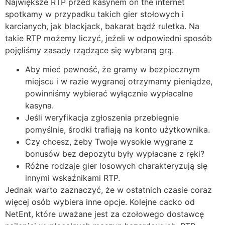
Największe RTP przed kasynem on the internet
spotkamy w przypadku takich gier stołowych i
karcianych, jak blackjack, bakarat bądź ruletka. Na
takie RTP możemy liczyć, jeżeli w odpowiedni sposób
pojęliśmy zasady rządzące się wybraną grą.
Aby mieć pewność, że gramy w bezpiecznym
miejscu i w razie wygranej otrzymamy pieniądze,
powinniśmy wybierać wyłącznie wypłacalne
kasyna.
Jeśli weryfikacja zgłoszenia przebiegnie
pomyślnie, środki trafiają na konto użytkownika.
Czy chcesz, żeby Twoje wysokie wygrane z
bonusów bez depozytu były wypłacane z ręki?
Różne rodzaje gier losowych charakteryzują się
innymi wskaźnikami RTP.
Jednak warto zaznaczyć, że w ostatnich czasie coraz
więcej osób wybiera inne opcje. Kolejne cacko od
NetEnt, które uważane jest za czołowego dostawcę