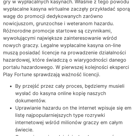
gry w wypłacalnych kasynach. Właśnie z tego powodu
wypłacalne kasyna wirtualne zaczęły przykładać sporą
wagę do promocji dedykowanych zarówno
nowicjuszom, grunzochse i weteranom hazardu.
Różnorodne promocje startowe są czynnikami,
wywołującymi największe zainteresowanie wśród
nowych graczy. Legalne wypłacalne kasyna on-line
muszą posiadać licencje na prowadzenie działalności
hazardowej, które świadczą o wiarygodności danego
portalu hazardowego. W pierwszej kolejności eksperci
Play Fortune sprawdzają ważność licencji.
By przejść przez cały proces, będziemy musieli
wysłać do kasyna online kopię naszych
dokumentów.
Uprawianie hazardu on the internet wpisuje się em
listę najpopularniejszych type rozrywki
internetowej wśród milionów graczy em całym
świecie.