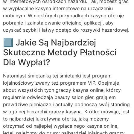
w internetowych ośrodkach hazardu. Tak, możesz grać
w wypłacalne kasyna internetowe na urządzeniu
mobilnym. W niektórych przypadkach kasyno oferuje
pobranie i zainstalowanie oficjalnej aplikacji, aby
uzyskać szybki i łatwy dostęp do rozrywki hazardowej.
⃣ Jakie Są Najbardziej
Skuteczne Metody Płatności
Dla Wypłat?
Natomiast śmietanką tej śmietanki jest program
lojalnościowy zwany też programem VIP. Obejmuje
about wszystkich tych graczy kasyna online, którzy
regularnie odwiedzają beauty salon gier, grają em
prawdziwe pieniądze i actually podnoszą swój standing
w ogólnej hierarchii graczy kasyna. Krótko mówiąc, jest
to najbardziej lukratywna oferta, jaką możemy
otrzymać od najlepiej wypłacalnego kasyna online,
jeżeli należymy do grupy najbardziej lojalnych graczy.