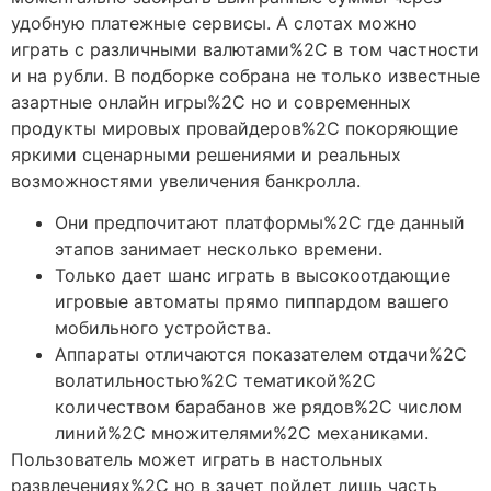
удобную платежные сервисы. А слотах можно
играть с различными валютами%2C в том частности
и на рубли. В подборке собрана не только известные
азартные онлайн игры%2C но и современных
продукты мировых провайдеров%2C покоряющие
яркими сценарными решениями и реальных
возможностями увеличения банкролла.
Они предпочитают платформы%2C где данный
этапов занимает несколько времени.
Только дает шанс играть в высокоотдающие
игровые автоматы прямо пиппардом вашего
мобильного устройства.
Аппараты отличаются показателем отдачи%2C
волатильностью%2C тематикой%2C
количеством барабанов же рядов%2C числом
линий%2C множителями%2C механиками.
Пользователь может играть в настольных
развлечениях%2C но в зачет пойдет лишь часть