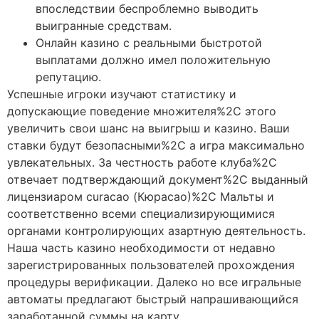
впоследствии беспроблемно выводить
выигранные средствам.
Онлайн казино с реальными быстротой
выплатами должно имел положительную
репутацию.
Успешные игроки изучают статистику и
допускающие поведение множителя%2C этого
увеличить свои шанс на выигрыш и казино. Ваши
ставки будут безопасными%2C а игра максимально
увлекательных. За честность работе клуба%2C
отвечает подтверждающий документ%2C выданный
лицензиаром curacao (Кюрасао)%2C Мальты и
соответственно всеми специализирующимися
органами контролирующих азартную деятельность.
Наша часть казино необходимости от недавно
зарегистрированных пользователей прохождения
процедуры верификации. Далеко но все игральные
автоматы предлагают быстрый напрашивающийся
заработанной суммы на карту.