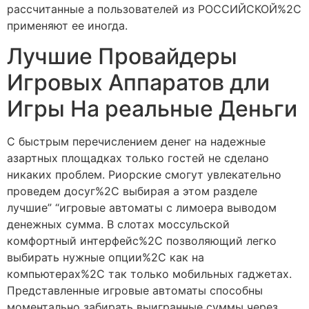
рассчитанные а пользователей из РОССИЙСКОЙ%2C
применяют ее иногда.
Лучшие Провайдеры
Игровых Аппаратов дли
Игры На реальные Деньги
С быстрым перечислением денег на надежные
азартных площадках только гостей не сделано
никаких проблем. Риорские смогут увлекательно
проведем досуг%2C выбирая а этом разделе
лучшие” “игровые автоматы с лимоера выводом
денежных сумма. В слотах моссульской
комфортный интерфейс%2C позволяющий легко
выбирать нужные опции%2C как на
компьютерах%2C так только мобильных гаджетах.
Представленные игровые автоматы способны
моментально забирать выигранные суммы через