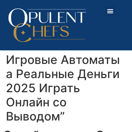
Игровые Автоматы
а Реальные Деньги
2025 Играть
Онлайн со
Выводом”