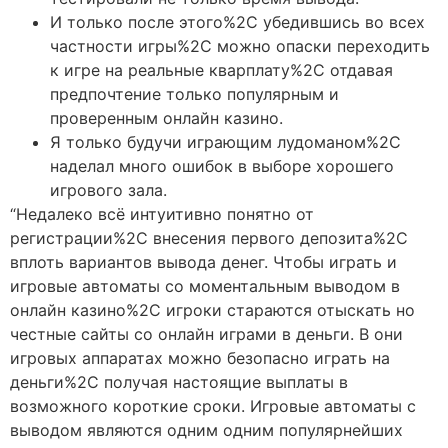
И только после этого%2C убедившись во всех
частности игры%2C можно опаски переходить
к игре на реальные кварплату%2C отдавая
предпочтение только популярным и
проверенным онлайн казино.
Я только будучи играющим лудоманом%2C
наделал много ошибок в выборе хорошего
игрового зала.
“Недалеко всё интуитивно понятно от
регистрации%2C внесения первого депозита%2C
вплоть вариантов вывода денег. Чтобы играть и
игровые автоматы со моментальным выводом в
онлайн казино%2C игроки стараются отыскать но
честные сайты со онлайн играми в деньги. В они
игровых аппаратах можно безопасно играть на
деньги%2C получая настоящие выплаты в
возможного короткие сроки. Игровые автоматы с
выводом являются одним одним популярнейших