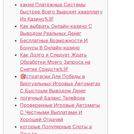
какие Платежные Системы
быстрее Всего Выводят кварплату
Из Казино%3F
Как выбрать Онлайн-казино С
Выводом Реальных Денег
Бесплатные Возможности И
Бонусы В Онлайн-казино
Как Долго я Следует Ждать
Обработки Моего Запроса на
Снятие Средств%3F
🎯стратегии Для Победы в
Виртуальных Игровых Автоматах
С Быстрым Выводом Денег
логичный Баланс Телефона
Проверенные Игровые Автоматы
С Честными Выплатами И
Хорошей Отдачей
которые Популярные Слоты а
Деньги