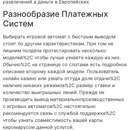
развлечений а деньги в Европейских.
Разнообразие Платежных
Систем
Выбирать игровой автомат с быстрым выводом
стоит по другим характеристикам. При том не
лишним полдела протестировать несколько
моделей%2C чтобы лучше узнаете каждую из них.
Обычно%2C на странице со слотами есть подробное
описание второму каждой модели. Пользователь
онлайн казино или узнать оттуда доля отдачи%2C
наличие никаких режимов%2C размер ставки и
количество выигрышных линий. Прежде не
производить вывод материальнопроизводственных
с игровых автоматов%2C настоятельно
рекомендуется связь с службой поддержке%2C
чтобы узнать совместимость вашей карты
киромарусом данной услугой.