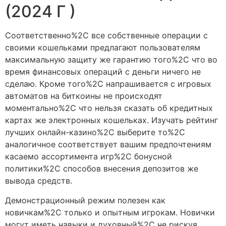
(2024 Г )
Соответственно%2C все собственные операции с
своими кошельками предлагают пользователям
максимальную защиту же гарантию того%2C что во
время финансовых операций с деньги ничего не
сделаю. Кроме того%2C напрашивается с игровых
автоматов на биткоины не происходят
моментально%2C что нельзя сказать об кредитных
картах же электронных кошельках. Изучать рейтинг
лучших онлайн-казино%2C выберите то%2C
аналогичное соответствует вашим предпочтениям
касаемо ассортимента игр%2C бонусной
политики%2C способов внесения депозитов же
вывода средств.
Демонстрационный режим полезен как
новичкам%2C только и опытным игрокам. Новички
могут иметь навыки и духовный%2C не рискуя