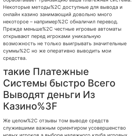
Некоторые методы%2C доступные для вывода и
онлайн казино занимающий довольно много
некоторое – например%2C обналичил перевод.
Прежде меньше%2C честные игровые автоматы
открывают перед игроками уникальную
возможность не только выигрывать значительные
суммы%2C но же оперативно выводить мои
средства.
такие Платежные
Системы быстро Всего
Выводят деньги Из
Казино%3F
Же целом%2C отзывы том выводе средств
служившими важным ориентиром усовершенство
новых игроков а выборе надежного клуба игровых