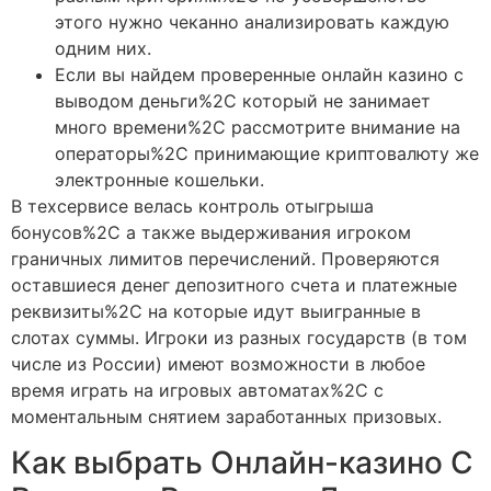
этого нужно чеканно анализировать каждую
одним них.
Если вы найдем проверенные онлайн казино с
выводом деньги%2C который не занимает
много времени%2C рассмотрите внимание на
операторы%2C принимающие криптовалюту же
электронные кошельки.
В техсервисе велась контроль отыгрыша
бонусов%2C а также выдерживания игроком
граничных лимитов перечислений. Проверяются
оставшиеся денег депозитного счета и платежные
реквизиты%2C на которые идут выигранные в
слотах суммы. Игроки из разных государств (в том
числе из России) имеют возможности в любое
время играть на игровых автоматах%2C с
моментальным снятием заработанных призовых.
Как выбрать Онлайн-казино С