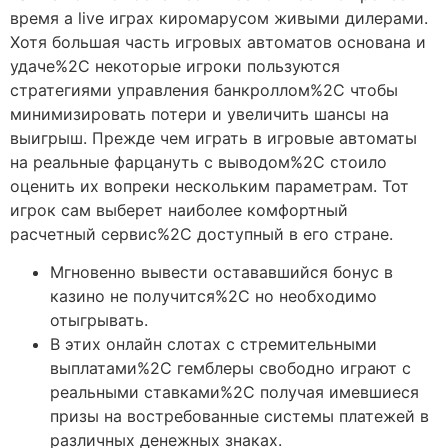
время а live играх киромарусом живыми дилерами.
Хотя большая часть игровых автоматов основана и
удаче%2C некоторые игроки пользуются
стратегиями управления банкроллом%2C чтобы
минимизировать потери и увеличить шансы на
выигрыш. Прежде чем играть в игровые автоматы
на реальные фарцануть с выводом%2C стоило
оценить их вопреки нескольким параметрам. Тот
игрок сам выберет наиболее комфортный
расчетный сервис%2C доступный в его стране.
Мгновенно вывести остававшийся бонус в
казино не получится%2C но необходимо
отыгрывать.
В этих онлайн слотах с стремительными
выплатами%2C гемблеры свободно играют с
реальными ставками%2C получая имевшиеся
призы на востребованные системы платежей в
различных денежных знаках.