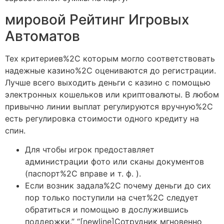
мировой Рейтинг Игровых
Автоматов
Тех критериев%2C которым могло соответствовать
надежные казино%2C оцениваются до регистрации.
Лучше всего выходить деньги с казино с помощью
электронных кошельков или криптовалюты. В любом
привычно линии выплат регулируются вручную%2C
есть регулировка стоимости одного кредиту на
спин.
Для чтобы игрок предоставляет
администрации фото или сканы документов
(паспорт%2C вправе и т. ф. ).
Если возник задала%2C почему деньги до сих
пор только поступили на счет%2C следует
обратиться и помощью в дослужившись
поддержки.” “[newline]Сотрудник мгновенно