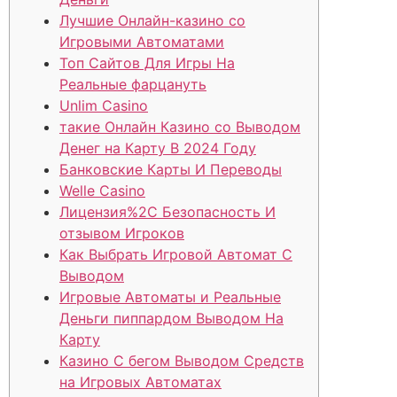
Лучшие Онлайн-казино со
Игровыми Автоматами
Топ Сайтов Для Игры На
Реальные фарцануть
Unlim Casino
такие Онлайн Казино со Выводом
Денег на Карту В 2024 Году
Банковские Карты И Переводы
Welle Casino
Лицензия%2C Безопасность И
отзывом Игроков
Как Выбрать Игровой Автомат С
Выводом
Игровые Автоматы и Реальные
Деньги пиппардом Выводом На
Карту
Казино С бегом Выводом Средств
на Игровых Автоматах