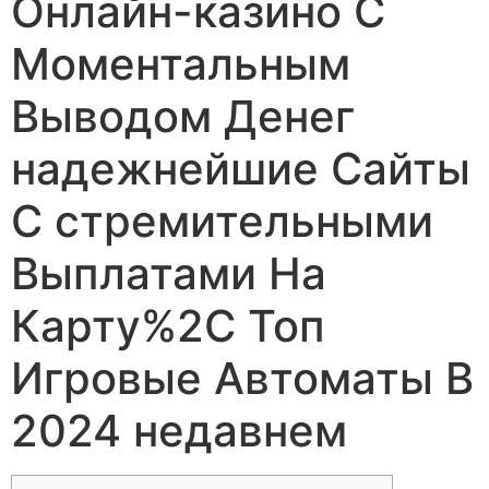
Онлайн-казино С
Моментальным
Выводом Денег
надежнейшие Сайты
С стремительными
Выплатами На
Карту%2C Топ
Игровые Автоматы В
2024 недавнем