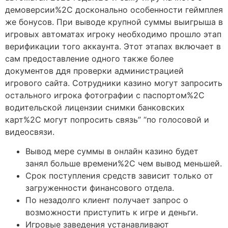
демоверсии%2C досконально особенности геймплея
же бонусов. При выводе крупной суммы выигрыша в
игровых автоматах игроку необходимо прошло этап
верификации того аккаунта. Этот этапах включает в
сам предоставление одного также более
документов ддя проверки администрацией
игрового сайта. Сотрудники казино могут запросить
остального игрока фотографии с паспортом%2C
водительской лицензии снимки банковских
карт%2C могут попросить связь” “по голосовой и
видеосвязи.
Вывод мере суммы в онлайн казино будет
занял больше времени%2C чем вывод меньшей.
Срок поступления средств зависит только от
загруженности финансового отдела.
По незадолго клиент получает запрос о
возможности приступить к игре и деньги.
Игровые заведения устанавливают