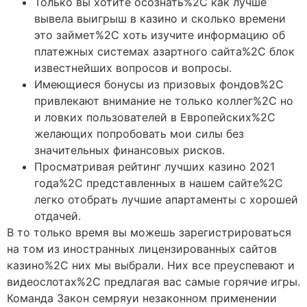
Только вы хотите осознать%2C как лучше
вывела выигрыш в казино и сколько времени
это займет%2C хоть изучите информацию об
платежных системах азартного сайта%2C блок
известнейших вопросов и вопросы.
Имеющиеся бонусы из призовых фондов%2C
привлекают внимание не только коллег%2C но
и ловких пользователей в Европейских%2C
желающих попробовать мои силы без
значительных финансовых рисков.
Просматривая рейтинг лучших казино 2021
года%2C представленных в нашем сайте%2C
легко отобрать лучшие апартаменты с хорошей
отдачей.
В то только время вы можешь зарегистрироваться
на том из иностранных лицензированных сайтов
казино%2C них мы выбрали. Них все преуспевают и
видеослотах%2C предлагая вас самые горячие игры.
Команда Закон семряуи незаконном применении