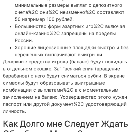
минимальные размеры выплат с депозитного
счета%2C они%2C неизменно%2C составляют
50 например 100 рублей.
Большинство форм азартных игр%2C включая
онлайн-казино%2C запрещены на пределы
России.
Хорошие лицензионные площадки быстро и без
нерешенных выплачивают выигрыши.
Денежные средства игрока (баланс) будут покидать
в отдельном окошке. За” “всякий спин (вращение
барабанов) с него будут сниматься рубли. В экране
символы будут образовывать выигрышные
комбинации с выплатами%2C а с моментальным
зачислением на баланс. Усовершенство этого нужен
паспорт или другой документ%2C удостоверяющий
личность.
Как Долго мне Следует Ждать