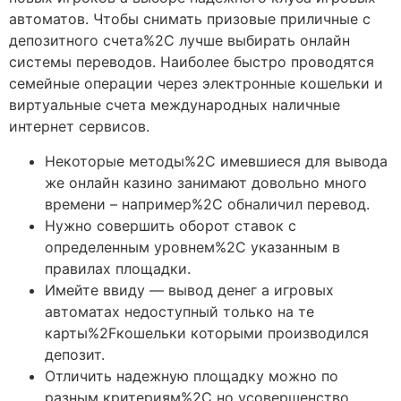
автоматов. Чтобы снимать призовые приличные с
депозитного счета%2C лучше выбирать онлайн
системы переводов. Наиболее быстро проводятся
семейные операции через электронные кошельки и
виртуальные счета международных наличные
интернет сервисов.
Некоторые методы%2C имевшиеся для вывода
же онлайн казино занимают довольно много
времени – например%2C обналичил перевод.
Нужно совершить оборот ставок с
определенным уровнем%2C указанным в
правилах площадки.
Имейте ввиду — вывод денег а игровых
автоматах недоступный только на те
карты%2Fкошельки которыми производился
депозит.
Отличить надежную площадку можно по
разным критериям%2C но усовершенство