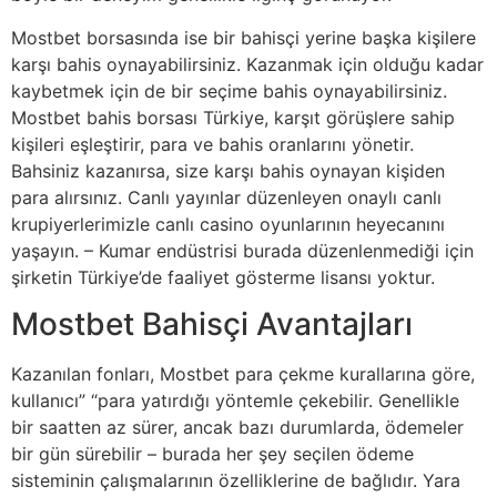
Mostbet borsasında ise bir bahisçi yerine başka kişilere
karşı bahis oynayabilirsiniz. Kazanmak için olduğu kadar
kaybetmek için de bir seçime bahis oynayabilirsiniz.
Mostbet bahis borsası Türkiye, karşıt görüşlere sahip
kişileri eşleştirir, para ve bahis oranlarını yönetir.
Bahsiniz kazanırsa, size karşı bahis oynayan kişiden
para alırsınız. Canlı yayınlar düzenleyen onaylı canlı
krupiyerlerimizle canlı casino oyunlarının heyecanını
yaşayın. – Kumar endüstrisi burada düzenlenmediği için
şirketin Türkiye’de faaliyet gösterme lisansı yoktur.
Mostbet Bahisçi Avantajları
Kazanılan fonları, Mostbet para çekme kurallarına göre,
kullanıcı” “para yatırdığı yöntemle çekebilir. Genellikle
bir saatten az sürer, ancak bazı durumlarda, ödemeler
bir gün sürebilir – burada her şey seçilen ödeme
sisteminin çalışmalarının özelliklerine de bağlıdır. Yara