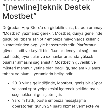
“[newline]teknik Destek
Mostbet”
Doğrudan App Store’a da gidebilirsiniz, burada aramaya
“Mostbet” yazmanız gerekir. Mostbet, dünya genelinde
güçlü bir itibara sahiptir empieza milyonlarca kullanıcı
hizmetlerinden övgüyle bahsetmektedir. Platformun
güvenli, adil ve keyifli bir” “kumar deneyimi sağlama
taahhüdü, oyuncular ve uzmanlar arasında yüksek
puanlar almasını sağlamıştır. Mostbet’in güvenlik ve
müşteri memnuniyetine olan bağlılığı, sağlam kullanıcı
tabanı ve olumlu yorumlarla belirgindir.
2018 yılına gelindiğinde, Mostbet, geniş bir eSpor
ve sanal spor yelpazesini içerecek şekilde oyun
seçeneklerini genişletmiştir.
Yardım hattı, posta empieza mesajlaşma
operatörleri günün 24 saati hizmet vermekte ve