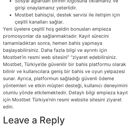
Sosyal ağlardan birinin logosuna tıklamanız ve
girişi onaylamanız yeterlidir.
Mostbet bahisçisi, destek servisi ile iletişim için
çeşitli kanalları sağlar.
Yeni üyelere çeşitli hoş geldin bonusları empieza
promosyonlar da sağlanmaktadır. Kayıt sürecini
tamamladıktan sonra, hemen bahis yapmaya
başlayabilirsiniz. Daha fazla bilgi ve ayrıntı için
Mostbet’in resmi web sitesini” “ziyaret edebilirsiniz.
Mostbet, Türkiye’de güvenilir bir bahis platformu olarak
bilinir ve kullanıcılara geniş bir bahis ve oyun yelpazesi
sunar. Ayrıca, platformun sağladığı güvenli ödeme
yöntemleri ve etkin müşteri desteği, kullanıcı deneyimini
olumlu yönde etkilemektedir. Detaylı bilgi empieza kayıt
için Mostbet Türkiye’nin resmi website sitesini ziyaret
edin.
Leave a Reply