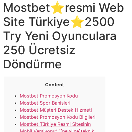
Mostbet⭐️resmi Web
Site Türkiye⭐️2500
Try Yeni Oyunculara
250 Ücretsiz
Döndürme
Content
Mostbet Promosyon Kodu
Mostbet Spor Bahisleri
Mostbet Müşteri Destek Hizmeti
Mostbet Promosyon Kodu Bilgileri
Mostbet Türkiye Resmi Sitesinin
Mobil Versiyonu” “[newline]teknik