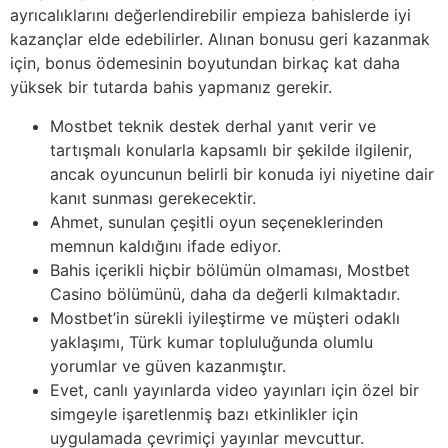
ayrıcalıklarını değerlendirebilir empieza bahislerde iyi
kazançlar elde edebilirler. Alınan bonusu geri kazanmak
için, bonus ödemesinin boyutundan birkaç kat daha
yüksek bir tutarda bahis yapmanız gerekir.
Mostbet teknik destek derhal yanıt verir ve
tartışmalı konularla kapsamlı bir şekilde ilgilenir,
ancak oyuncunun belirli bir konuda iyi niyetine dair
kanıt sunması gerekecektir.
Ahmet, sunulan çeşitli oyun seçeneklerinden
memnun kaldığını ifade ediyor.
Bahis içerikli hiçbir bölümün olmaması, Mostbet
Casino bölümünü, daha da değerli kılmaktadır.
Mostbet’in sürekli iyileştirme ve müşteri odaklı
yaklaşımı, Türk kumar topluluğunda olumlu
yorumlar ve güven kazanmıştır.
Evet, canlı yayınlarda video yayınları için özel bir
simgeyle işaretlenmiş bazı etkinlikler için
uygulamada çevrimiçi yayınlar mevcuttur.