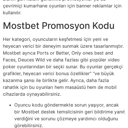
çevrimiçi kumarhane oyunları için banner reklamlar için
kullanılır.
Mostbet Promosyon Kodu
Her kategori, oyuncuların keşfetmesi için yeni ve
heyecan verici bir deneyim sunmak üzere tasarlanmıştır.
Mostbet ayrıca Ports or Better, Only ones best and
Faces, Deuces Wild ve daha fazlası gibi popüler video
poker oyunlarından bir seçki sunar. Bu oyunlar gerçekçi
grafikler, heyecan verici bonus özellikler” “ve büyük
kazanma şansı ile birlikte gelir. Ayrıca, daha fazla
rahatlık için bu oyunları hem masaüstü hem de mobil
cihazlarda oynayabilirsiniz.
Oyuncu kodu göndermekte sorun yaşıyor, ancak
bir Mostbet destek temsilcisinin geri bildirime yanıt
verdiğini ve sorunu çözmeye yardımcı olduğunu
görebilirsiniz.