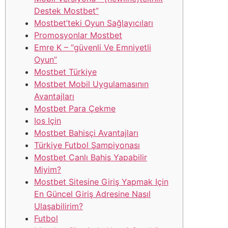
Destek Mostbet”
Mostbet’teki Oyun Sağlayıcıları
Promosyonlar Mostbet
Emre K – “güvenli Ve Emniyetli
Oyun”
Mostbet Türkiye
Mostbet Mobil Uygulamasının
Avantajları
Mostbet Para Çekme
Ios Için
Mostbet Bahisçi Avantajları
Türkiye Futbol Şampiyonası
Mostbet Canlı Bahis Yapabilir
Miyim?
Mostbet Sitesine Giriş Yapmak Için
En Güncel Giriş Adresine Nasıl
Ulaşabilirim?
Futbol