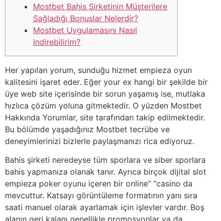
Mostbet Bahis Şirketinin Müşterilere
Sağladığı Bonuslar Nelerdir?
Mostbet Uygulamasını Nasıl
Indirebilirim?
Her yapılan yorum, sunduğu hizmet empieza oyun
kalitesini işaret eder. Eğer your ex hangi bir şekilde bir
üye web site içerisinde bir sorun yaşamış ise, mutlaka
hızlıca çözüm yoluna gitmektedir. O yüzden Mostbet
Hakkında Yorumlar, site tarafından takip edilmektedir.
Bu bölümde yaşadığınız Mostbet tecrübe ve
deneyimlerinizi bizlerle paylaşmanızı rica ediyoruz.
Bahis şirketi neredeyse tüm sporlara ve siber sporlara
bahis yapmanıza olanak tanır. Ayrıca birçok dijital slot
empieza poker oyunu içeren bir online” “casino da
mevcuttur. Katsayı görüntüleme formatının yanı sıra
saati manuel olarak ayarlamak için işlevler vardır. Boş
alanın geri kalanı genellikle promosyonlar ya da