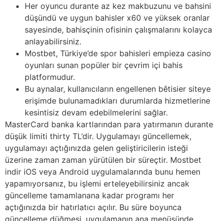
Her oyuncu durante az kez makbuzunu ve bahsini
düşündü ve uygun bahisler x60 ve yüksek oranlar
sayesinde, bahisçinin ofisinin çalışmalarını kolayca
anlayabilirsiniz.
Mostbet, Türkiye’de spor bahisleri empieza casino
oyunları sunan popüler bir çevrim içi bahis
platformudur.
Bu aynalar, kullanıcıların engellenen bêtisier siteye
erişimde bulunamadıkları durumlarda hizmetlerine
kesintisiz devam edebilmelerini sağlar.
MasterCard banka kartlarından para yatırmanın durante
düşük limiti thirty TL’dir. Uygulamayı güncellemek,
uygulamayı açtığınızda gelen geliştiricilerin isteği
üzerine zaman zaman yürütülen bir süreçtir. Mostbet
indir iOS veya Android uygulamalarında bunu hemen
yapamıyorsanız, bu işlemi erteleyebilirsiniz ancak
güncelleme tamamlanana kadar programı her
açtığınızda bir hatırlatıcı açılır. Bu süre boyunca
güncelleme düğmesi, uygulamanın ana menüsünde