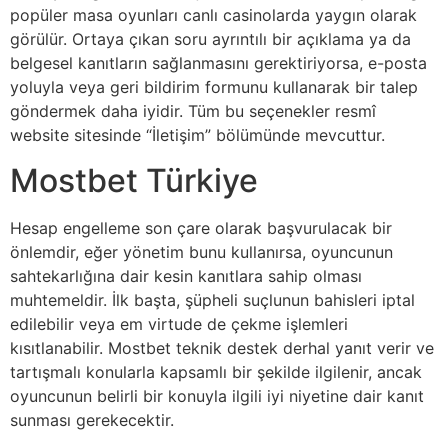
popüler masa oyunları canlı casinolarda yaygın olarak
görülür. Ortaya çıkan soru ayrıntılı bir açıklama ya da
belgesel kanıtların sağlanmasını gerektiriyorsa, e-posta
yoluyla veya geri bildirim formunu kullanarak bir talep
göndermek daha iyidir. Tüm bu seçenekler resmî
website sitesinde “İletişim” bölümünde mevcuttur.
Mostbet Türkiye
Hesap engelleme son çare olarak başvurulacak bir
önlemdir, eğer yönetim bunu kullanırsa, oyuncunun
sahtekarlığına dair kesin kanıtlara sahip olması
muhtemeldir. İlk başta, şüpheli suçlunun bahisleri iptal
edilebilir veya em virtude de çekme işlemleri
kısıtlanabilir. Mostbet teknik destek derhal yanıt verir ve
tartışmalı konularla kapsamlı bir şekilde ilgilenir, ancak
oyuncunun belirli bir konuyla ilgili iyi niyetine dair kanıt
sunması gerekecektir.