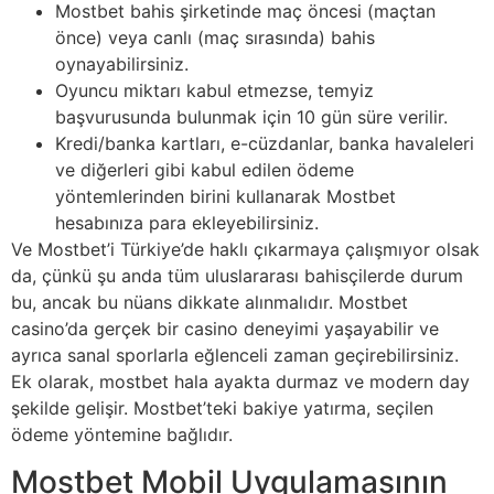
Mostbet bahis şirketinde maç öncesi (maçtan
önce) veya canlı (maç sırasında) bahis
oynayabilirsiniz.
Oyuncu miktarı kabul etmezse, temyiz
başvurusunda bulunmak için 10 gün süre verilir.
Kredi/banka kartları, e-cüzdanlar, banka havaleleri
ve diğerleri gibi kabul edilen ödeme
yöntemlerinden birini kullanarak Mostbet
hesabınıza para ekleyebilirsiniz.
Ve Mostbet’i Türkiye’de haklı çıkarmaya çalışmıyor olsak
da, çünkü şu anda tüm uluslararası bahisçilerde durum
bu, ancak bu nüans dikkate alınmalıdır. Mostbet
casino’da gerçek bir casino deneyimi yaşayabilir ve
ayrıca sanal sporlarla eğlenceli zaman geçirebilirsiniz.
Ek olarak, mostbet hala ayakta durmaz ve modern day
şekilde gelişir. Mostbet’teki bakiye yatırma, seçilen
ödeme yöntemine bağlıdır.
Mostbet Mobil Uygulamasının