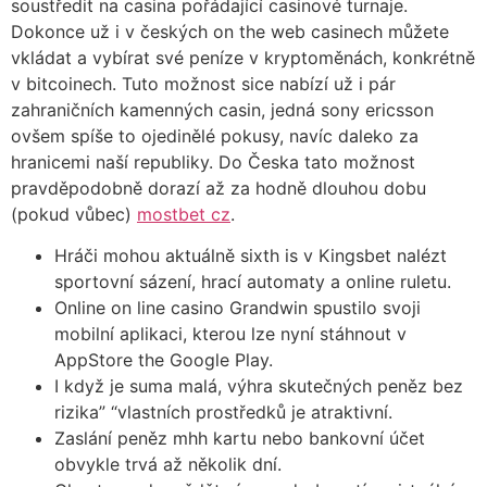
soustředit na casina pořádající casinové turnaje.
Dokonce už i v českých on the web casinech můžete
vkládat a vybírat své peníze v kryptoměnách, konkrétně
v bitcoinech. Tuto možnost sice nabízí už i pár
zahraničních kamenných casin, jedná sony ericsson
ovšem spíše to ojedinělé pokusy, navíc daleko za
hranicemi naší republiky. Do Česka tato možnost
pravděpodobně dorazí až za hodně dlouhou dobu
(pokud vůbec)
mostbet cz
.
Hráči mohou aktuálně sixth is v Kingsbet nalézt
sportovní sázení, hrací automaty a online ruletu.
Online on line casino Grandwin spustilo svoji
mobilní aplikaci, kterou lze nyní stáhnout v
AppStore the Google Play.
I když je suma malá, výhra skutečných peněz bez
rizika” “vlastních prostředků je atraktivní.
Zaslání peněz mhh kartu nebo bankovní účet
obvykle trvá až několik dní.