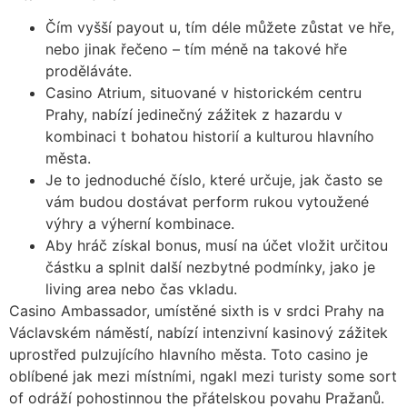
Čím vyšší payout u, tím déle můžete zůstat ve hře,
nebo jinak řečeno – tím méně na takové hře
proděláváte.
Casino Atrium, situované v historickém centru
Prahy, nabízí jedinečný zážitek z hazardu v
kombinaci t bohatou historií a kulturou hlavního
města.
Je to jednoduché číslo, které určuje, jak často se
vám budou dostávat perform rukou vytoužené
výhry a výherní kombinace.
Aby hráč získal bonus, musí na účet vložit určitou
částku a splnit další nezbytné podmínky, jako je
living area nebo čas vkladu.
Casino Ambassador, umístěné sixth is v srdci Prahy na
Václavském náměstí, nabízí intenzivní kasinový zážitek
uprostřed pulzujícího hlavního města. Toto casino je
oblíbené jak mezi místními, ngakl mezi turisty some sort
of odráží pohostinnou the přátelskou povahu Pražanů.