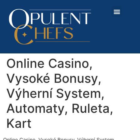
Online Casino,
Vysoké Bonusy,
Výherní System,
Automaty, Ruleta,
Kart
Online Casino, Vysoké Bonusy, Výherní System,