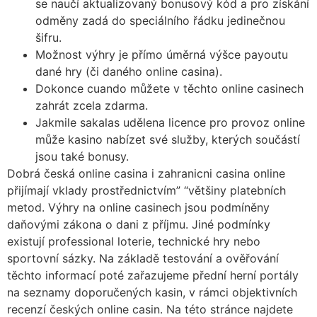
se naučí aktualizovaný bonusový kód a pro získání
odměny zadá do speciálního řádku jedinečnou
šifru.
Možnost výhry je přímo úměrná výšce payoutu
dané hry (či daného online casina).
Dokonce cuando můžete v těchto online casinech
zahrát zcela zdarma.
Jakmile sakalas udělena licence pro provoz online
může kasino nabízet své služby, kterých součástí
jsou také bonusy.
Dobrá česká online casina i zahranicni casina online
přijímají vklady prostřednictvím” “většiny platebních
metod. Výhry na online casinech jsou podmíněny
daňovými zákona o dani z příjmu. Jiné podmínky
existují professional loterie, technické hry nebo
sportovní sázky. Na základě testování a ověřování
těchto informací poté zařazujeme přední herní portály
na seznamy doporučených kasin, v rámci objektivních
recenzí českých online casin. Na této stránce najdete