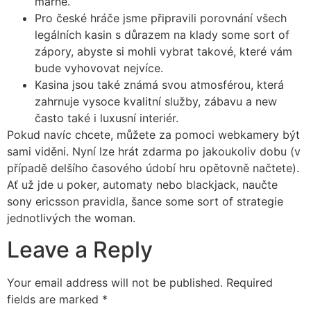
marně.
Pro české hráče jsme připravili porovnání všech
legálních kasin s důrazem na klady some sort of
zápory, abyste si mohli vybrat takové, které vám
bude vyhovovat nejvíce.
Kasina jsou také známá svou atmosférou, která
zahrnuje vysoce kvalitní služby, zábavu a new
často také i luxusní interiér.
Pokud navíc chcete, můžete za pomoci webkamery být
sami viděni. Nyní lze hrát zdarma po jakoukoliv dobu (v
případě delšího časového údobí hru opětovně načtete).
Ať už jde u poker, automaty nebo blackjack, naučte
sony ericsson pravidla, šance some sort of strategie
jednotlivých the woman.
Leave a Reply
Your email address will not be published.
Required
fields are marked
*