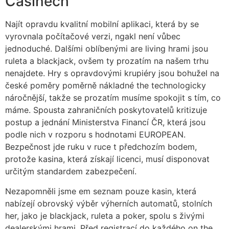
Casinech
Najít opravdu kvalitní mobilní aplikaci, která by se
vyrovnala počítačové verzi, ngakl není vůbec
jednoduché. Dalšími oblíbenými are living hrami jsou
ruleta a blackjack, ovšem ty prozatím na našem trhu
nenajdete. Hry s opravdovými krupiéry jsou bohužel na
české poměry poměrně nákladné the technologicky
náročnější, takže se prozatím musíme spokojit s tím, co
máme. Spousta zahraničních poskytovatelů kritizuje
postup a jednání Ministerstva Financí ČR, která jsou
podle nich v rozporu s hodnotami EUROPEAN.
Bezpečnost jde ruku v ruce t předchozím bodem,
protože kasina, která získají licenci, musí disponovat
určitým standardem zabezpečení.
Nezapomněli jsme em seznam pouze kasin, která
nabízejí obrovský výběr výherních automatů, stolních
her, jako je blackjack, ruleta a poker, spolu s živými
dealerskými hrami. Před registrací do každého on the