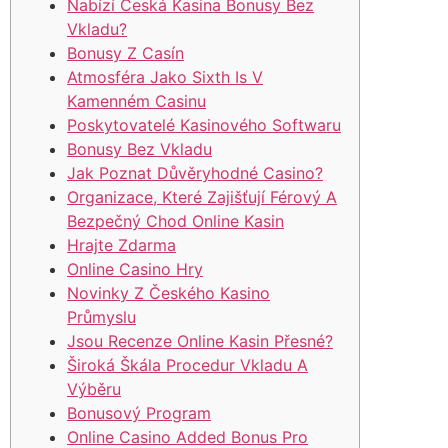
Nabízí Česká Kasina Bonusy Bez
Vkladu?
Bonusy Z Casín
Atmosféra Jako Sixth Is V
Kamenném Casinu
Poskytovatelé Kasinového Softwaru
Bonusy Bez Vkladu
Jak Poznat Důvěryhodné Casino?
Organizace, Které Zajišťují Férový A
Bezpečný Chod Online Kasin
Hrajte Zdarma
Online Casino Hry
Novinky Z Českého Kasino
Průmyslu
Jsou Recenze Online Kasin Přesné?
Široká Škála Procedur Vkladu A
Výběru
Bonusový Program
Online Casino Added Bonus Pro