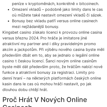
peníze v kryptoměnách, konkrétně v bitcoinech.
Omezení vkladů – podobně jako limity dans le cas
où můžete také nastavit omezení vkladů či sázek.
Bonusy bez vkladu patří versus online casinech
mezi nejžádanější bonusy.
Kingsbet casino získalo licenci k provozu online casina
versus březnu 2024. Pro hráče je imitatore jiné
atraktivní my partner and i díky pravidelným promo
akcím a jackpotům. Při výběru nového casina byste měli
především dbát em to, aby se jednalo o legální online
casino t českou licencí. Šanci novým online casinům
byste měli dát především proto, že hráčům nabízí nové
funkce a atraktivní bonusy za registraci. Limity pro
denní hraní – na některých platformách českých online
kasin dans le cas où mohou hráči nastavit, po jak
dlouhou dobu chtějí hrát.
Proč Hrát V Nových Online