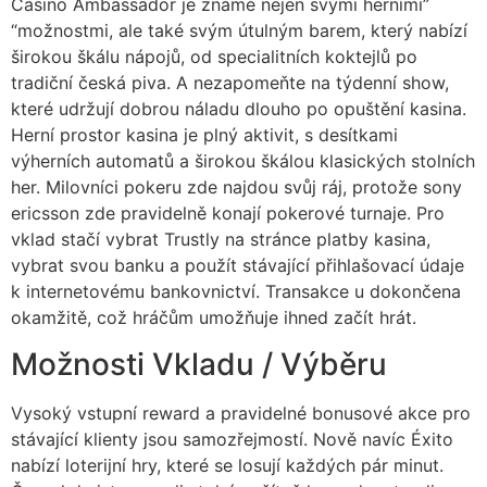
Casino Ambassador je známé nejen svými herními”
“možnostmi, ale také svým útulným barem, který nabízí
širokou škálu nápojů, od specialitních koktejlů po
tradiční česká piva. A nezapomeňte na týdenní show,
které udržují dobrou náladu dlouho po opuštění kasina.
Herní prostor kasina je plný aktivit, s desítkami
výherních automatů a širokou škálou klasických stolních
her. Milovníci pokeru zde najdou svůj ráj, protože sony
ericsson zde pravidelně konají pokerové turnaje. Pro
vklad stačí vybrat Trustly na stránce platby kasina,
vybrat svou banku a použít stávající přihlašovací údaje
k internetovému bankovnictví. Transakce u dokončena
okamžitě, což hráčům umožňuje ihned začít hrát.
Možnosti Vkladu / Výběru
Vysoký vstupní reward a pravidelné bonusové akce pro
stávající klienty jsou samozřejmostí. Nově navíc Éxito
nabízí loterijní hry, které se losují každých pár minut.