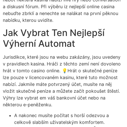
a diskusní fórum. Při výběru iz nejlepší online casina
nebuďte zbrklí a nenechte se nalákat na první pěknou
nabídku, kterou uvidíte.
Jak Vybrat Ten Nejlepší
Výherní Automat
Jurisdikce, které jsou na webu zakázány, jsou uvedeny
v pravidlech kasina. Hráči z těchto zemí není dovoleno
hrát v tomto casino online. 💡Hrát o skutečné peníze
lze pouze v licencovaném kasinu, které tuto možnost
nabízí. Jakmile máte potvrzený účet, musíte na něj
vložit skutečné peníze a můžete začít pokoušet štěstí.
Výhry lze vybrat em váš bankovní účet nebo na
některou e-peněženku.
A nakonec musíte počítat s horší odezvou a
celkově slabším uživatelským komfortem.