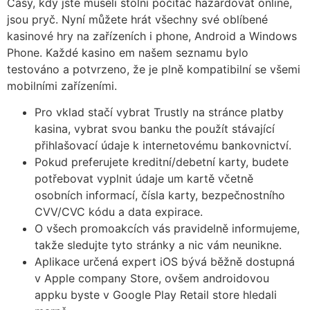
Časy, kdy jste museli stolní počítač hazardovat online,
jsou pryč. Nyní můžete hrát všechny své oblíbené
kasinové hry na zařízeních i phone, Android a Windows
Phone. Každé kasino em našem seznamu bylo
testováno a potvrzeno, že je plně kompatibilní se všemi
mobilními zařízeními.
Pro vklad stačí vybrat Trustly na stránce platby
kasina, vybrat svou banku the použít stávající
přihlašovací údaje k internetovému bankovnictví.
Pokud preferujete kreditní/debetní karty, budete
potřebovat vyplnit údaje um kartě včetně
osobních informací, čísla karty, bezpečnostního
CVV/CVC kódu a data expirace.
O všech promoakcích vás pravidelně informujeme,
takže sledujte tyto stránky a nic vám neunikne.
Aplikace určená expert iOS bývá běžně dostupná
v Apple company Store, ovšem androidovou
appku byste v Google Play Retail store hledali