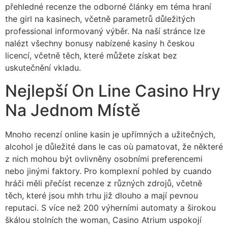
přehledné recenze the odborné články em téma hraní
the girl na kasinech, včetně parametrů důležitých
professional informovaný výběr. Na naší stránce lze
nalézt všechny bonusy nabízené kasiny h českou
licencí, včetně těch, které můžete získat bez
uskutečnění vkladu.
Nejlepší On Line Casino Hry
Na Jednom Místě
Mnoho recenzí online kasin je upřímných a užitečných,
alcohol je důležité dans le cas où pamatovat, že některé
z nich mohou být ovlivněny osobními preferencemi
nebo jinými faktory. Pro komplexní pohled by cuando
hráči měli přečíst recenze z různých zdrojů, včetně
těch, které jsou mhh trhu již dlouho a mají pevnou
reputaci. S více než 200 výherními automaty a širokou
škálou stolních the woman, Casino Atrium uspokojí