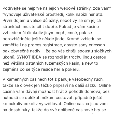
Podívejte se nejprve na jejich webové stránky, zda vám”
“vyhovuje uživatelské prostředí, kolik nabízí her atd.
První dojem u velice důležitý, neboť vy se em jejich
stránkách musíte cítit dobře. Pokud je vám kasino
vzhledem či čímkoliv jiným nepříjemné, pak se
porozhlédněte ještě někde jinde. Kromě vzhledu se
zaměřte i na proces registrace, abyste sony ericsson
pak zbytečně nedivili, že po vás chtějí spoustu složitých
úkonů. SYNOT IDEA se rozhodl jít trochu jinou cestou
než většina ostatních tuzemských kasin, a new to
zejména co se týče reside her a pokeru.
V kamenných casinech totiž panuje všeobecný ruch,
takže se člověk jen těžko připraví na další sázku. Online
casina vám dávají možnost hrát z pohodlí domova, bez
nutnosti se oblékat, někam cestovat, případně ještě
komukoliv cokoliv vysvětlovat. Online casina jsou vám
na dosah ruky, takže do své oblíbené casinové hry se