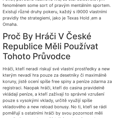
fenoménem some sort of pravým mentálním sportem.
Existují různé druhy pokeru, každý s i9000 vlastními
pravidly the strategiemi, jako je Texas Hold ‚em a
Omaha.
Proč By Hráči V České
Republice Měli Používat
Tohoto Průvodce
Hráči, kteří neradi riskují své vlastní prostředky a new
kterým nevadí hra pouze za desetníky či maximálně
koruny, jistě ocení spíše free spiny a peníze zdarma za
registraci. Naopak hráči, kteří do casina pravidelně
vkládají peníze, a kteří zažívají to správné vzrušení
pouze s vysokými vklady, určitě využijí spíše
vkladového a new reload bonusy. No ti, kteří se rádi
poměřují s ostatními hráči by svou pozornost měli