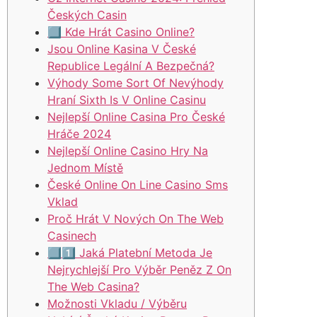
Českých Casin
⃣ Kde Hrát Casino Online?
Jsou Online Kasina V České
Republice Legální A Bezpečná?
Výhody Some Sort Of Nevýhody
Hraní Sixth Is V Online Casinu
Nejlepší Online Casina Pro České
Hráče 2024
Nejlepší Online Casino Hry Na
Jednom Místě
České Online On Line Casino Sms
Vklad
Proč Hrát V Nových On The Web
Casinech
⃣1️⃣ Jaká Platební Metoda Je
Nejrychlejší Pro Výběr Peněz Z On
The Web Casina?
Možnosti Vkladu / Výběru