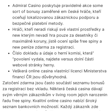
Admiral Casino poskytuje pravidelné akce some
sort of bonusy zaměřené em české hráče, kteří
oceňují lokalizovanou zákaznickou podporu a
bezpečné platební metody.
Hráči, kteří neradi riskují své vlastní prostředky a
new kterým nevadí hra pouze za desetníky či
maximálně koruny, jistě ocení spíše free spiny a
new peníze zdarma za registraci.
Číslo dokladu a údaje o herní komisi, která”
“povolení vydala, najdete versus dolní části
webové stránky herny.
Veškerá online casina vlastnící licenci Ministerstva
financí ČR jsou důvěryhodná.
Zatočení zdarma jsou často součástí seznamu bonusů
za registraci bez vkladu. Některá česká casina dávají
svým věrným zákazníkům v living room jejich narozenin
řadu free spiny. Kvalitní online casino nabízí široký
seznam bankovních možností. Každý zákazník zde