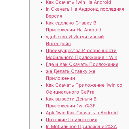
Как Скачать 1win На Android
In Скачать На Андроид последняя
Версия
Как сделано Ставку В
Приложении На Android
удобство И Интуитивный
Интерфейс
Преимущества И особенности
Мобильного Приложения 1 Win
Где и Как Скачать Приложение
же Делать Ставку же
Приложении
Как Скачать Приложение 1win со
Официального Сайта
Как вывести Деньги В
Приложении 1win%3F
Apk 1win Как Скачать в Android
Похожие Приложения
In Мобильное Приложение%3A