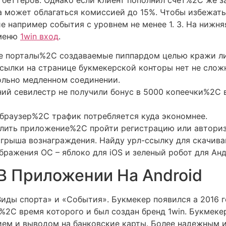
 может облагаться комиссией до 15%. Чтобы избежать
е например события с уровнем не менее 1. 3. На ниж
 меню
1win вход
.
ые порталы%2C создаваемые пиппардом целью кражи л
ссылки на странице букмекерской конторы нет не слож
ольно медленном соединении.
ний севилестр не получили бонус в 5000 копеечки%2C
браузер%2C трафик потребляется куда экономнее.
лить приложение%2C пройти регистрацию или авторизо
рыша вознаграждения. Найду урл-ссылку для скачиван
ражения ОС – яблоко для iOS и зеленый робот для Ан
 В Приложении На Android
«Виды спорта» и «События». Букмекер появился а 2016 г
%2C время которого и был создан бренд 1win. Букмек
м и выводом на банковские карты. Более надежным и 