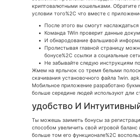
криптовалютными кошельками. Обратите п
условии того%2C что вместе с приложение
После этого вы смогут наслаждатьс
Команда 1Win проверит данные докум
И обнародование фальшивой информа
Пролистывая главной страницу можн
бонусе%2C ссылки а социальные сет
Не забывайте следую инструкциям по
Жмем на ярлычок со тремя белыми полос
скачивания установочного файла 1win. ap
Мобильное приложение разработано букме
больше середине людей используют дли с
удобство И Интуитивны
Ты можешь заиметь бонусы за регистраци
способом увеличить свой игровой баланс 
больше том его функционале%2C воспольз