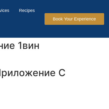
vices
Recipes
Book Your Experience
ние 1вин
Приложение С