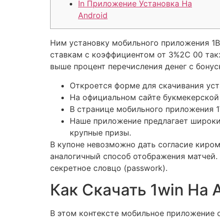
In Приложение Установка На
Android
Ним установку мобильного приложения 1В
ставкам с коэффициентом от 3%2C 00 так
выше процент перечисления денег с бонусн
Откроется форме для скачивания уста
На официальном сайте букмекерской
В странице мобильного приложения 
Наше приложение предлагает широки
крупные призы.
В купоне невозможно дать согласие киро
аналогичный способ отображения матчей. 
секретное словцо (passwork).
Как Скачать 1win На 
В этом контексте мобильное приложение 