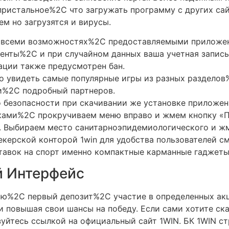
ристальное%2C что загружать программу с других сай
м но загрузятся и вирусы.
я всеми возможностях%2C предоставляемыми приложе
енты%2C и при случайном данных ваша учетная запись
ции также предусмотрен бан.
о увидеть самые популярные игры из разных раздело
и%2C подробный партнеров.
 безопасности при скачивании же установке приложен
ками%2C прокручиваем меню вправо и жмем кнопку «П
k. Выбираем место санитарноэпидемиологического и ж
керской конторой 1win для удобства пользователей с
тавок на спорт именно компактные карманные гаджеты
й Интерфейс
ю%2C первый депозит%2C участие в определенных акц
и повышая свои шансы на победу. Если сами хотите ск
уйтесь ссылкой на официальный сайт 1WIN. БК 1WIN с